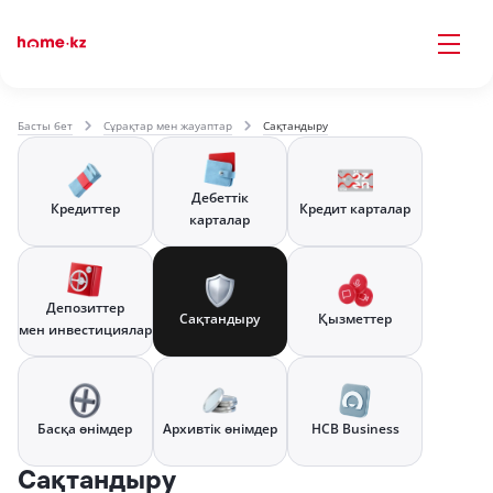
Басты бет
Сұрақтар мен жауаптар
Сақтандыру
Дебеттік
Кредиттер
Кредит карталар
карталар
Депозиттер
Сақтандыру
Қызметтер
мен инвестициялар
Басқа өнімдер
Архивтік өнімдер
HCB Business
Сақтандыру