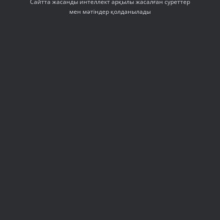
Сайтта жасанды интеллект арқылы жасалған суреттер
мен мәтіндер қолданылады