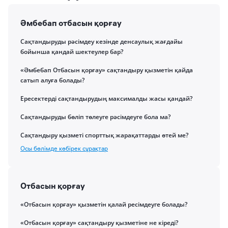
Әмбебап отбасын қорғау
Сақтандыруды рәсімдеу кезінде денсаулық жағдайы
бойынша қандай шектеулер бар?
«Әмбебап Отбасын қорғау» сақтандыру қызметін қайда
сатып алуға болады?
Ересектерді сақтандырудың максималды жасы қандай?
Сақтандыруды бөліп төлеуге рәсімдеуге бола ма?
Сақтандыру қызметі спорттық жарақаттарды өтей ме?
Осы бөлімде көбірек сұрақтар
Отбасын қорғау
«Отбасын қорғау» қызметін қалай ресімдеуге болады?
«Отбасын қорғау» сақтандыру қызметіне не кіреді?