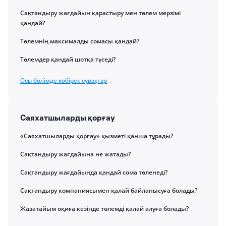
Сақтандыру жағдайын қарастыру мен төлем мерзімі
қандай?
Төлемнің максималды сомасы қандай?
Төлемдер қандай шотқа түседі?
Осы бөлімде көбірек сұрақтар
Саяхатшыларды қорғау
«Саяхатшыларды қорғау» қызметі қанша тұрады?
Сақтандыру жағдайына не жатады?
Сақтандыру жағдайында қандай сома төленеді?
Сақтандыру компаниясымен қалай байланысуға болады?
Жазатайым оқиға кезінде төлемді қалай алуға болады?