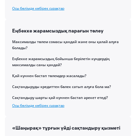
Осы бөлімде көбірек сұрақтар
Еңбекке жарамсыздық парағын төлеу
Максималды төлем сомасы қандай және оны қалай алуға
болады?
Еңбекке жарамсыздық бойынша берілетін күндердің
максималды саны қандай?
Қай күннен бастап төлемдер жасалады?
Сақтандыруды кредиттен бөлек сатып алуға бола ма?
Сақтандыру шарты қай күннен бастап әрекет етеді?
Осы бөлімде көбірек сұрақтар
«Шаңырақ» тұрғын үйді сақтандыру қызметі