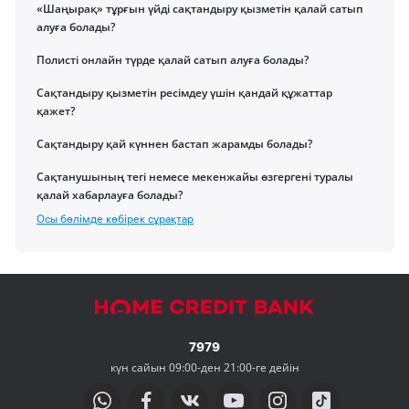
«Шаңырақ» тұрғын үйді сақтандыру қызметін қалай сатып
алуға болады?
Полисті онлайн түрде қалай сатып алуға болады?
Сақтандыру қызметін ресімдеу үшін қандай құжаттар
қажет?
Сақтандыру қай күннен бастап жарамды болады?
Сақтанушының тегі немесе мекенжайы өзгергені туралы
қалай хабарлауға болады?
Осы бөлімде көбірек сұрақтар
7979
күн сайын 09:00-ден 21:00-ге дейін