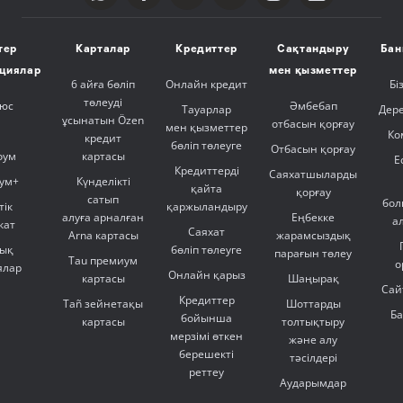
тер
Карталар
Кредиттер
Сақтандыру
Бан
ициялар
мен қызметтер
6 айға бөліп
Онлайн кредит
Бі
төлеуді
люс
Әмбебап
Тауарлар
Дер
ұсынатын Özen
отбасын қорғау
мен қызметтер
Ко
кредит
бөліп төлеуге
Отбасын қорғау
оум
картасы
Е
Кредиттерді
Саяхатшыларды
ум+
Күнделікті
қайта
қорғау
сатып
бол
тік
қаржыландыру
алуға арналған
Еңбекке
а
кат
Саяхат
Arna картасы
жарамсыздық
ық
бөліп төлеуге
парағын төлеу
Tau премиум
о
ялар
Онлайн қарыз
картасы
Шаңырақ
Сай
Кредиттер
Tañ зейнетақы
Шоттарды
Б
бойынша
картасы
толтықтыру
мерзімі өткен
және алу
берешекті
тәсілдері
реттеу
Аударымдар