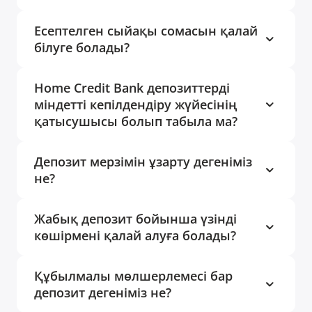
Есептелген сыйақы сомасын қалай
білуге болады?
Home Credit Bank депозиттерді
міндетті кепілдендіру жүйесінің
қатысушысы болып табыла ма?
Депозит мерзімін ұзарту дегеніміз
не?
Жабық депозит бойынша үзінді
көшірмені қалай алуға болады?
Құбылмалы мөлшерлемесі бар
депозит дегеніміз не?