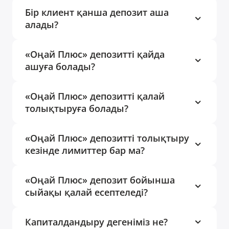
Бір клиент қанша депозит аша
алады?
«Оңай Плюс» депозитті қайда
ашуға болады?
«Оңай Плюс» депозитті қалай
толықтыруға болады?
«Оңай Плюс» депозитті толықтыру
кезінде лимиттер бар ма?
«Оңай Плюс» депозит бойынша
сыйақы қалай есептеледі?
Капиталдандыру дегеніміз не?