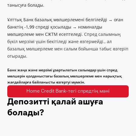
танысуға болады.
Ұлттық Банк базалық мөлшерлемені белгілейді → оған
банктің -1
,99
спреді қосылады → номиналды
мөлшерлеме мен СЖТМ есептеледі.
Спред салымның
бүкіл мерзімі үшін бекітіледі және өзгермейді., ал
базалық мөлшерлеме мен салым бойынша табыс өзгеріп
отырады.
Банк жаңа және мерзімі ұзартылатын салымдар үшін спред
мөлшерін қолданыстағы базалық мөлшерлеме мен нарықтық
жағдайларға байланысты өзгертуі мүмкін.
Home Credit Bank-тегі спредтің мәні
Депозитті қалай ашуға
болады?