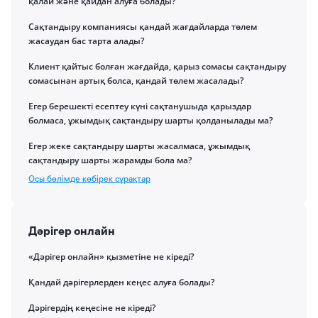
қалай және қайдан алуға болады?
Сақтандыру компаниясы қандай жағдайларда төлем
жасаудан бас тарта алады?
Клиент қайтыс болған жағдайда, қарыз сомасы сақтандыру
сомасынан артық болса, қандай төлем жасалады?
Егер берешекті есептеу күні сақтанушыда қарыздар
болмаса, ұжымдық сақтандыру шарты қолданылады ма?
Егер жеке сақтандыру шарты жасалмаса, ұжымдық
сақтандыру шарты жарамды бола ма?
Осы бөлімде көбірек сұрақтар
Дәрігер онлайн
«Дәрігер онлайн» қызметіне не кіреді?
Қандай дәрігерлерден кеңес алуға болады?
Дәрігердің кеңесіне не кіреді?