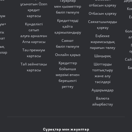
Тауарлар
Дер
ұсынатын Özen
отбасын қорғау
мен қызметтер
Ко
кредит
бөліп төлеуге
Отбасын қорғау
оум
картасы
Е
Кредиттерді
Саяхатшыларды
ум+
Күнделікті
қайта
қорғау
сатып
бол
тік
қаржыландыру
алуға арналған
Еңбекке
а
кат
Саяхат
Arna картасы
жарамсыздық
ық
бөліп төлеуге
парағын төлеу
Tau премиум
о
ялар
Онлайн қарыз
картасы
Шаңырақ
Сай
Кредиттер
Tañ зейнетақы
Шоттарды
Б
бойынша
картасы
толтықтыру
мерзімі өткен
және алу
берешекті
тәсілдері
реттеу
Аударымдар
Валюта
айырбастау
Сұрақтар мен жауаптар