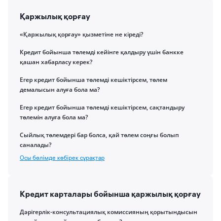
Қаржылық қорғау
«Қаржылық қорғау» қызметіне не кіреді?
Кредит бойынша төлемді кейінге қалдыру үшін банкке
қашан хабарласу керек?
Егер кредит бойынша төлемді кешіктірсем, төлем
демалысын алуға бола ма?
Егер кредит бойынша төлемді кешіктірсем, сақтандыру
төлемін алуға бола ма?
Сыйлық төлемдері бар болса, қай төлем соңғы болып
саналады?
Осы бөлімде көбірек сұрақтар
Кредит карталары бойынша қаржылық қорғау
Дәрігерлік-консультациялық комиссияның қорытындысын