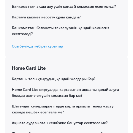
Банкоматтан ақша алу үшін қандай комиссия есептеледі?
Картаға қызмет көрсету құны қандай?
Банкоматтан балансты тексеру үшін қандай комиссия
есептеледі?
Осы бөлімде көбірек сұрақтар
Home Card Lite
Картаны толықтырудың қандай жолдары бар?
Home Card Lite виртуалды картасынан ақшаны қалай алуға
болады және ол үшін комиссия бар ма?
Шетелдегі супермаркеттерде карта арқылы төлем жасау
кезінде кешбэк есептеле ме?
Ақшаға аударылған кешбэкке бонустар есептеле ме?