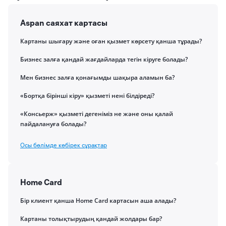
Aspan саяхат картасы
Картаны шығару және оған қызмет көрсету қанша тұрады?
Бизнес залға қандай жағдайларда тегін кіруге болады?
Мен бизнес залға қонағымды шақыра аламын ба?
«Бортқа бірінші кіру» қызметі нені білдіреді?
«Консьерж» қызметі дегеніміз не және оны қалай
пайдалануға болады?
Осы бөлімде көбірек сұрақтар
Home Card
Бір клиент қанша Home Card картасын аша алады?
Картаны толықтырудың қандай жолдары бар?