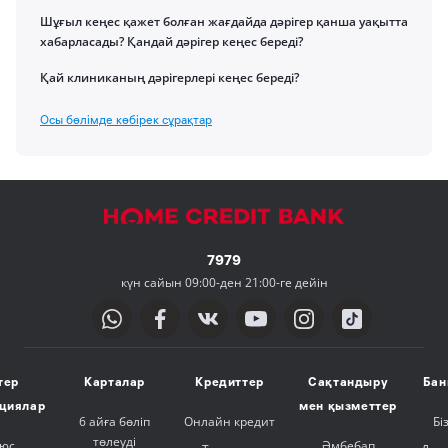
Шұғыл кеңес қажет болған жағдайда дәрігер қанша уақытта
хабарласады? Қандай дәрігер кеңес береді?
Қай клиниканың дәрігерлері кеңес береді?
Осы бөлімде көбірек сұрақтар
7979
күн сайын 09:00-ден 21:00-ге дейін
тер
Карталар
Кредиттер
Сақтандыру
Бан
ициялар
мен қызметтер
6 айға бөліп
Онлайн кредит
Бі
төлеуді
люс
Әмбебап