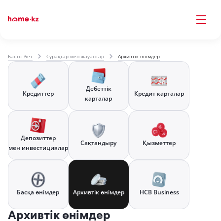
Басты бет
Сұрақтар мен жауаптар
Архивтік өнімдер
Дебеттік
Кредиттер
Кредит карталар
карталар
Депозиттер
Сақтандыру
Қызметтер
мен инвестициялар
Басқа өнімдер
Архивтік өнімдер
HCB Business
Архивтік өнімдер