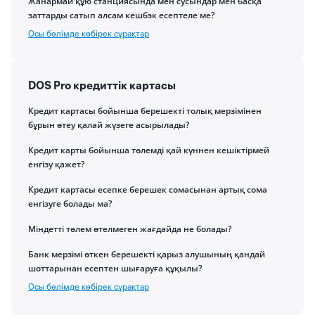
Жанармай құю станциясында мен сусындар мен басқа
заттарды сатып алсам кешбэк есептеле ме?
Осы бөлімде көбірек сұрақтар
DOS Pro кредиттік картасы
Кредит картасы бойынша берешекті толық мерзімінен
бұрын өтеу қалай жүзеге асырылады?
Кредит карты бойынша төлемді қай күннен кешіктірмей
енгізу қажет?
Кредит картасы есепке берешек сомасынан артық сома
енгізуге болады ма?
Міндетті төлем өтелмеген жағдайда не болады?
Банк мерзімі өткен берешекті қарыз алушының қандай
шоттарынан есептен шығаруға құқылы?
Осы бөлімде көбірек сұрақтар