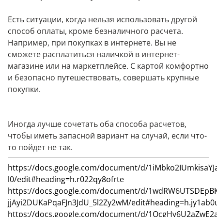
Есть ситуации, когда нельзя использовать другой
способ оплаты, кроме безналичного расчета.
Например, при покупках в интернете. Вы не
сможете расплатиться наличкой в интернет-
магазине или на маркетплейсе. С картой комфортно
и безопасно путешествовать, совершать крупные
покупки.
Иногда лучше сочетать оба способа расчетов,
чтобы иметь запасной вариант на случай, если что-
то пойдет не так.
https://docs.google.com/document/d/1iMbko2IUmkisaY
l0/edit#heading=h.r022qy8ofrte
https://docs.google.com/document/d/1wdRW6UTSDEpB
jjAyi2DUKaPqaFJn3JdU_5l2Zy2wM/edit#heading=h.jy1ab0
https://docs.google.com/document/d/1OcgHy6U2aZwE