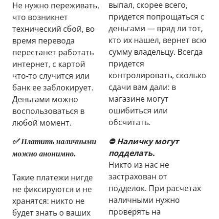
выпал, скорее всего,
Не нужно переживать,
придется попрощаться с
что возникнет
деньгами — вряд ли тот,
технический сбой, во
кто их нашел, вернет всю
время перевода
сумму владельцу. Всегда
перестанет работать
придется
интернет, с картой
контролировать, сколько
что-то случится или
сдачи вам дали: в
банк ее заблокирует.
магазине могут
Деньгами можно
ошибиться или
воспользоваться в
обсчитать.
любой момент.
⛔ Наличку могут
✅ Платить наличными
подделать.
можно анонимно.
Никто из нас не
застрахован от
Такие платежи нигде
подделок. При расчетах
не фиксируются и не
наличными нужно
хранятся: никто не
проверять на
будет знать о ваших