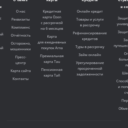
О банке
Карты
Кредиты
Стра
и
и с
О нас
Кредитная
Онлайн кредит
карта Özen
с
Защит
Реквизиты
Товары и услуги
с рассрочкой
униве
в рассрочку
Комплаенс
на 6 месяцев
Защит
Рефинансирование
ый
Отчётность
Карта
кредитов
За
для ежедневных
Осторожно,
путешес
Туры в рассрочку
ый
покупок Arna
мошенники
Оп
Займ онлайн
Премиальная
Пресс-
боль
карта Tau
центр
Урегулирование
л
просроченной
Пенсионная
Карта сайта
Ша
задолженности
карта Tañ
Контакты
Спосо
и поп
с
Пер
Обме