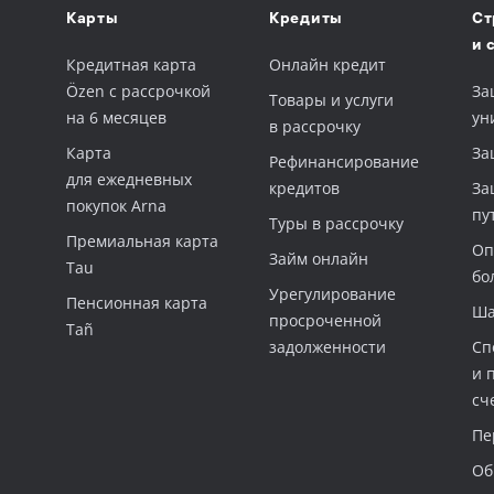
Карты
Кредиты
Ст
и 
Кредитная карта
Онлайн кредит
Özen с рассрочкой
За
Товары и услуги
на 6 месяцев
ун
в рассрочку
Карта
За
Рефинансирование
для ежедневных
кредитов
За
покупок Arna
пу
Туры в рассрочку
Премиальная карта
Оп
Займ онлайн
Tau
бо
Урегулирование
Пенсионная карта
Ша
просроченной
Tañ
задолженности
Сп
и 
сч
Пе
Об