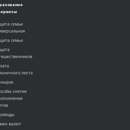
рахование
сервисы
щита семьи
иверсальная
щита семьи
щита
тешественников
лата
льничного листа
нырак
особы снятия
пополнения
етов
реводы
мен валют