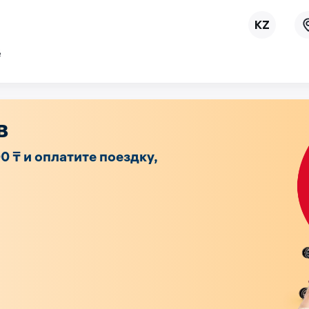
ё
в
 ₸ и оплатите поездку,