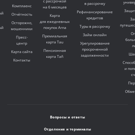
с рассрочкой
униве
в рассрочку
Комплаенс
на 6 месяцев
Защит
Рефинансирование
ый
Отчётность
Карта
кредитов
За
для ежедневных
Осторожно,
путешес
Туры в рассрочку
ый
покупок Arna
мошенники
Оп
Займ онлайн
Премиальная
Пресс-
боль
карта Tau
центр
Урегулирование
л
просроченной
Пенсионная
Карта сайта
Ша
задолженности
карта Tañ
Контакты
Спосо
и поп
с
Пер
Обме
Вопросы и ответы
Отделения и терминалы