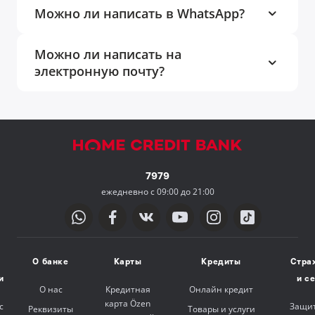
Можно ли написать в WhatsApp?
Можно ли написать на
электронную почту?
7979
ежедневно с 09:00 до 21:00
О банке
Карты
Кредиты
Стра
и
и с
О нас
Кредитная
Онлайн кредит
карта Özen
с
Защит
Реквизиты
Товары и услуги