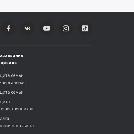
рахование
сервисы
щита семьи
иверсальная
щита семьи
щита
тешественников
лата
льничного листа