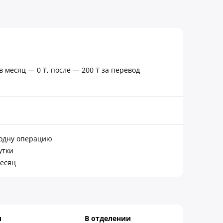
 в месяц — 0 ₸, после — 200 ₸ за перевод
а одну операцию
утки
месяц
и
В отделении