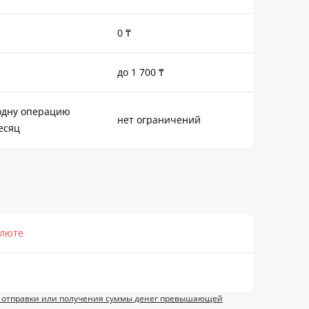
0 ₸
до 1 700 ₸
 одну операцию
нет ограничений
месяц
алюте
 отправки или получения суммы денег превышающей