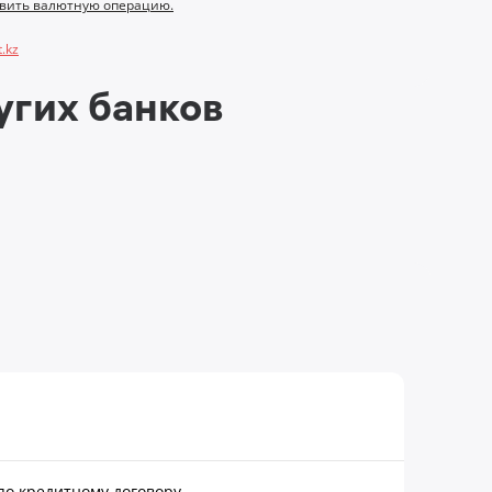
ствить валютную операцию.
.kz
угих банков
по кредитному договору