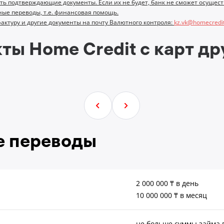
ить подтверждающие документы. Если их не будет, банк не сможет осуще
ые переводы, т.е. финансовая помощь.
фактуру и другие документы на почту Валютного контроля:
kz.vk@homecredit
ты Home Credit с карт др
е переводы
2 000 000 ₸ в день
10 000 000 ₸ в месяц
не больше суммы займа 