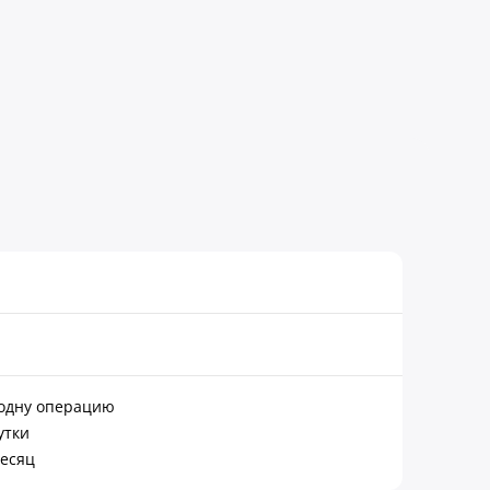
а одну операцию
утки
месяц