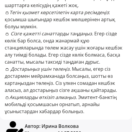
шарттарға келісудің қажеті жоқ.
👛
Тегін қызмет көрсетілетін карта ресімдеңіз
:
қосымша шығындар кешбэк мөлшерінен артық
болуы мүмкін.
👛
Сізге қажетті санаттарды таңдаңыз.
Егер сізде
көлік бар болса, онда жанармай құю
станцияларында төлем жасау үшін жоғары кешбэк
алу тиімді болады. Егер сізде көлік болмаса, басқа
санатты, мысалы таксиді таңдаған дұрыс.
👛
Достарыңыз үшін төлеңіз.
Мысалы, егер сіз
достармен мейрамханада болсаңыз, шотты өз
картаңыздан төлеңіз. Сіз үлкен сомадан кешбэк
аласыз, ал достарыңыз сізге ақшаны қайтарады.
👛
Акцияларды өткізіп алмаңыз.
Эмитент-банктің
мобильді қосымшасын орнатып, арнайы
ұсыныстардан хабардар болыңыз.
Автор:
Ирина Волкова