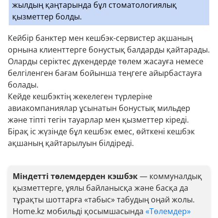
жылдың қаңтарында бұл стоматологиялық
қызметтер болды.
Кейбір банктер мен кешбэк-сервистер ақшаның
орнына клиенттерге бонустық балдарды қайтарады.
Оларды серіктес дүкендерде төлем жасауға немесе
белгіленген бағам бойынша теңгеге айырбастауға
болады.
Кейде кешбэктің жекелеген түрлеріне
авиакомпаниялар ұсынатын бонустық мильдер
және тіпті тегін тауарлар мен қызметтер кіреді.
Бірақ іс жүзінде бұл кешбэк емес, өйткені кешбэк
ақшаның қайтарылуын білдіреді.
Міндетті төлемдерден кэшбэк
— коммуналдық
қызметтерге, ұялы байланысқа және басқа да
тұрақты шоттарға «табыс» табудың оңай жолы.
Home.kz мобильді қосымшасында
«Төлемдер»