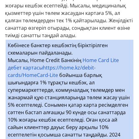
жоғары кешбэк есептейді. Мысалы, медициналық
қызметтер үшін төлем жасаудан картаға 5%, ал
қалған төлемдерден тек 1% қайтарылады. Жеңілдікті
санаттар өзгеріп отырады, сондықтан клиент өзіне
тиімді санатты таңдай алады.
Көбінесе банктер кешбэктің біріктірілген
схемаларын пайдаланады.
Мысалы, Home Credit Банкінің
Home Card Lite
дебет картасыhttps://home.kz/debit-
cards/HomeCard-Lite
бойынша барлық
шығындарға 1% тұрақты кешбэк, ал
супермаркеттерде, коммуналдық төлемдер мен
жанармай құю станцияларында төлем жасау үшін
5% есептеледі. Сонымен қатар карта ресімделген
сәттен бастап алғашқы 90 күнде осы санаттарда
10% жоғары кешбэк есептеледі. Оған қоса ай
сайын клиенттер дауыс беру арқылы 10%
есептелетін қосымша санатты таңдайды. 2024