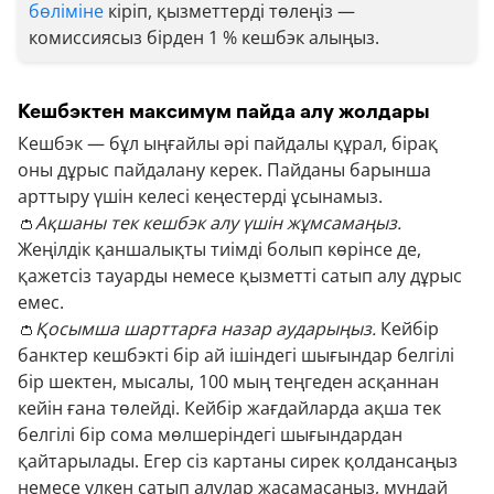
бөліміне
кіріп, қызметтерді төлеңіз —
комиссиясыз бірден 1 % кешбэк алыңыз.
Кешбэктен максимум пайда алу жолдары
Кешбэк — бұл ыңғайлы әрі пайдалы құрал, бірақ
оны дұрыс пайдалану керек. Пайданы барынша
арттыру үшін келесі кеңестерді ұсынамыз.
👛
Ақшаны тек кешбэк алу үшін жұмсамаңыз.
Жеңілдік қаншалықты тиімді болып көрінсе де,
қажетсіз тауарды немесе қызметті сатып алу дұрыс
емес.
👛
Қосымша шарттарға назар аударыңыз.
Кейбір
банктер кешбэкті бір ай ішіндегі шығындар белгілі
бір шектен, мысалы, 100 мың теңгеден асқаннан
кейін ғана төлейді. Кейбір жағдайларда ақша тек
белгілі бір сома мөлшеріндегі шығындардан
қайтарылады. Егер сіз картаны сирек қолдансаңыз
немесе үлкен сатып алулар жасамасаңыз, мұндай