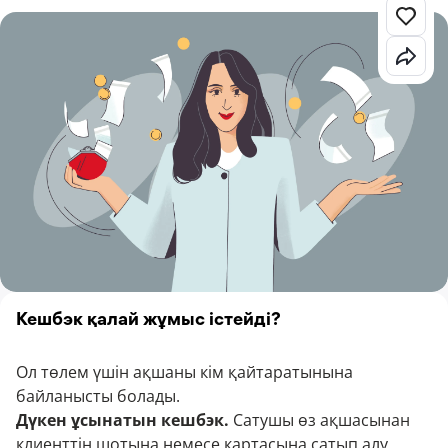
Кешбэк қалай жұмыс істейді?
Ол төлем үшін ақшаны кім қайтаратынына
байланысты болады.
Дүкен ұсынатын кешбэк.
Сатушы өз ақшасынан
клиенттің шотына немесе картасына сатып алу