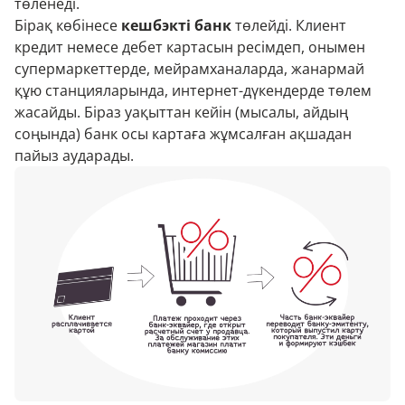
төленеді.
Бірақ көбінесе
кешбэкті банк
төлейді. Клиент
кредит немесе дебет картасын ресімдеп, онымен
супермаркеттерде, мейрамханаларда, жанармай
құю станцияларында, интернет-дүкендерде төлем
жасайды. Біраз уақыттан кейін (мысалы, айдың
соңында) банк осы картаға жұмсалған ақшадан
пайыз аударады.