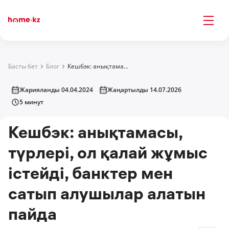
Басты бет
Блог
Кешбэк: анықтамасы, түрлері, ол қалай жұмыс істейді, банктер мен сатып алушылар алатын пайда
Жарияланды 04.04.2024
Жаңартылды 14.07.2026
5 минут
Кешбэк: анықтамасы,
түрлері, ол қалай жұмыс
істейді, банктер мен
сатып алушылар алатын
пайда