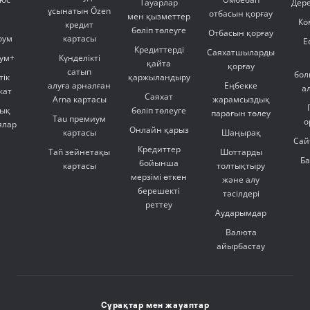
Тауарлар
Дер
ұсынатын Özen
отбасын қорғау
мен қызметтер
Ко
кредит
бөліп төлеуге
Отбасын қорғау
оум
картасы
Е
Кредиттерді
Саяхатшыларды
ум+
Күнделікті
қайта
қорғау
сатып
бол
тік
қаржыландыру
алуға арналған
Еңбекке
а
кат
Саяхат
Arna картасы
жарамсыздық
ық
бөліп төлеуге
парағын төлеу
Tau премиум
о
ялар
Онлайн қарыз
картасы
Шаңырақ
Сай
Кредиттер
Tañ зейнетақы
Шоттарды
Б
бойынша
картасы
толтықтыру
мерзімі өткен
және алу
берешекті
тәсілдері
реттеу
Аударымдар
Валюта
айырбастау
Сұрақтар мен жауаптар