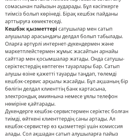
сомасынан пайызын аударады. Бұл кәсіпкерге
тиімсіз болып көрінеді. Бірақ кешбэк пайданы
арттыруға көмектеседі.
Кешбэк қызметтері
сатушылар мен сатып
алушылар арасындағы делдал болып табылады.
Оларға әртүрлі интернет-дүкендермен және
маркетплейстермен жұмыс жасайтын арнайы
сайттар мен қосымшалар жатады. Онда сатушы-
серіктестердің көптеген тауарлары бар. Сатып
алушы өзіне қажетті тауарды таңдап, төлемді
кешбэк-сервис арқылы жасайды. Бұл ақшаның бір
бөлігін делдал клиенттің банк картасына,
электрондық әмиянына немесе ұялы телефон
нөміріне қайтарады.
Дүкендерге кешбэк-сервистермен серіктес болған
тиімді, өйткені клиенттердің саны артады. Ал
кешбэк-сервистер өз қызметтері үшін комиссия
алады. Сол ақшадан сатып алушыларға пайыз