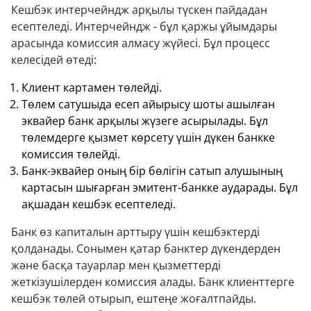
Кешбэк интерчейндж арқылы түскен пайдадан
есептеледі. Интерчейндж - бұл қаржы ұйымдары
арасында комиссия алмасу жүйесі. Бұл процесс
келесідей өтеді:
Клиент картамен төлейді.
Төлем сатушыда есеп айырысу шоты ашылған
эквайер банк арқылы жүзеге асырылады. Бұл
төлемдерге қызмет көрсету үшін дүкен банкке
комиссия төлейді.
Банк-эквайер оның бір бөлігін сатып алушының
картасын шығарған эмитент-банкке аударады. Бұл
ақшадан кешбэк есептеледі.
Банк өз капиталын арттыру үшін кешбэктерді
қолданады. Сонымен қатар банктер дүкендерден
және басқа тауарлар мен қызметтерді
жеткізушілерден комиссия алады. Банк клиенттерге
кешбэк төлей отырып, ештеңе жоғалтпайды.