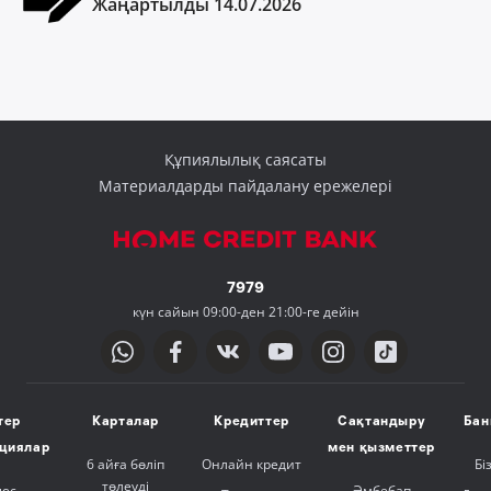
Жаңартылды 14.07.2026
Құпиялылық саясаты
Материалдарды пайдалану ережелері
7979
күн сайын 09:00-ден 21:00-ге дейін
тер
Карталар
Кредиттер
Сақтандыру
Бан
ициялар
мен қызметтер
6 айға бөліп
Онлайн кредит
Бі
төлеуді
люс
Әмбебап