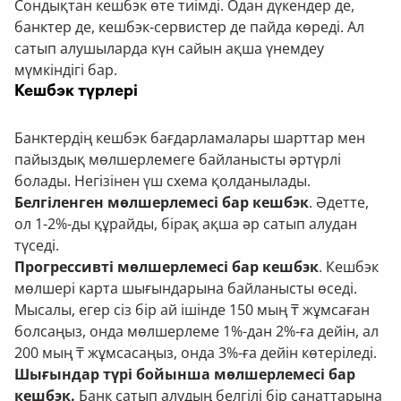
Сондықтан кешбэк өте тиімді. Одан дүкендер де,
банктер де, кешбэк-сервистер де пайда көреді. Ал
сатып алушыларда күн сайын ақша үнемдеу
мүмкіндігі бар.
Кешбэк түрлері
Банктердің кешбэк бағдарламалары шарттар мен
пайыздық мөлшерлемеге байланысты әртүрлі
болады. Негізінен үш схема қолданылады.
Белгіленген мөлшерлемесі бар кешбэк
. Әдетте,
ол 1-2%-ды құрайды, бірақ ақша әр сатып алудан
түседі.
Прогрессивті мөлшерлемесі бар кешбэк
. Кешбэк
мөлшері карта шығындарына байланысты өседі.
Мысалы, егер сіз бір ай ішінде 150 мың ₸ жұмсаған
болсаңыз, онда мөлшерлеме 1%-дан 2%-ға дейін, ал
200 мың
₸
жұмсасаңыз, онда 3%-ға дейін көтеріледі.
Шығындар түрі бойынша мөлшерлемесі бар
кешбэк.
Банк сатып алудың белгілі бір санаттарына