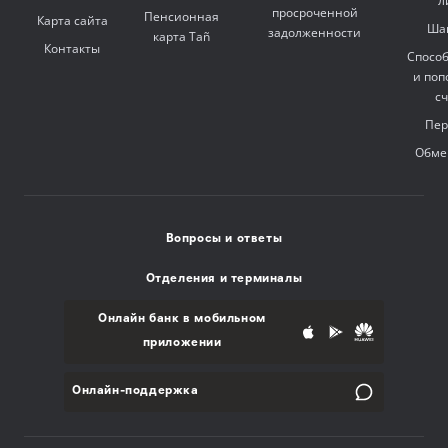
л
просроченной
Пенсионная
Карта сайта
Ша
задолженности
карта Tañ
Контакты
Спосо
и поп
с
Пер
Обме
Вопросы и ответы
Отделения и терминалы
Онлайн банк в мобильном
приложении
Онлайн-поддержка