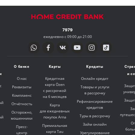
7979
ежедневно с 09:00 до 21:00
О банке
Карты
Кредиты
Стра
и
и с
О нас
Кредитная
Онлайн кредит
карта Özen
с
Защит
Реквизиты
Товары и услуги
с рассрочкой
униве
в рассрочку
Комплаенс
на 6 месяцев
Защит
Рефинансирование
ый
Отчётность
Карта
кредитов
За
для ежедневных
Осторожно,
путешес
Туры в рассрочку
ый
покупок Arna
мошенники
Оп
Займ онлайн
Премиальная
Пресс-
боль
карта Tau
центр
Урегулирование