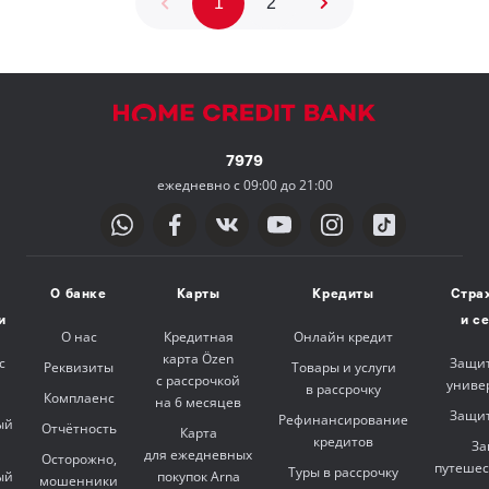
1
2
7979
ежедневно с 09:00 до 21:00
О банке
Карты
Кредиты
Стра
и
и с
О нас
Кредитная
Онлайн кредит
карта Özen
с
Защит
Реквизиты
Товары и услуги
с рассрочкой
униве
в рассрочку
Комплаенс
на 6 месяцев
Защит
Рефинансирование
ый
Отчётность
Карта
кредитов
За
для ежедневных
Осторожно,
путешес
Туры в рассрочку
ый
покупок Arna
мошенники