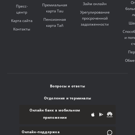
Оп
Займ онлайн
Премиальная
Пресс-
боль
карта Tau
центр
Урегулирование
л
просроченной
Пенсионная
Карта сайта
Ша
задолженности
карта Tañ
Контакты
Спосо
и поп
с
Пер
Обме
Вопросы и ответы
Отделения и терминалы
Онлайн банк в мобильном
приложении
Онлайн-поддержка