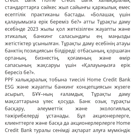
Credit Bank Home Credit Bank халықаралық
стандарттарға сәйкес жыл сайынғы қаржылық емес
есептілік практиканы бастады. «Болашақ үшін
қалауымызға ерік береміз бе?» атты Тұрақты даму
есебінде 2023 жылы қол жеткізілген жауапты және
этикалық банкинг саласындағы ең маңызды
жетістіктер ұсынылған. Тұрақты даму есебінің атауы
банктің позициясын білдіреді: отбасының, қоршаған
ортаның, бизнестің, қоғамның және өмір
сапасының жақсаруы үшін «Қалауыңызға ерік
бересіз бе?».
PPF халықаралық тобына тиесілі Home Credit Bank
ESG және жауапты банкинг концепциясын жүзеге
асырып, БҰҰ–ның ғаламдық Тұрақты даму
мақсаттарына үлес қосуда. Банк озық тұрақты
басқару, әлеуметтік және экологиялық
тәжірибелерді ұстанады. Бұл акционерлерге,
клиенттерге және басқа да акционерлерлерге Home
Credit Bank туралы сенімді ақпарат алуға мүмкіндік