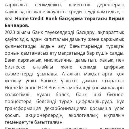
қаржылық сенімділікті, клиенттік деректердің
қауіпсіздігін және жауапты кредиттеуді қамтиды», –
деді
Home Credit Bank басқарма төрағасы Кирил
Бачваров.
2023 жылы банк тәуекелдерді басқару, ақпараттық
қауіпсіздік, адам капиталын дамыту және қаржылық
қылмыстарды алдын алу бағыттарында тұрақты
орнын қамтамасыз ету мақсатында бар күшін салды.
Банк қаржылық инклюзияны дамытып, халық пен
бизнеске ыңғайлы және сенімді цифрлық
қызметтерді ұсынады. Аталған мақсаттарға қол
жеткізу үшін банкте үздіксіз дамып отыратын
Home.kz және HCB Business мобильді қосымшалары
қолжетімді. Бұдан бөлек, банк ішкі бизнес-
процестерді белсенді түрде цифрландыруда. Бұл
трансформация декарбонизацияға қосымша үлес
қосып, акционерлердің экологиялық ықпалын
төмендетуге бағытталған.