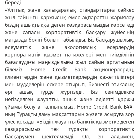
береді.
«Ұлттық және халықаралық стандарттарға сәйкес
жыл сайынғы қаржылық емес ақпаратты жариялау
біздің ашықтыққа деген көзқарасымызды көрсетеді
және сапалы корпоративтік басқару жүйесінің
маңызды бөлігі болып табылады. Біз басқарушылық,
әлеуметтік және экологиялық әсерлердің
корпоративтік қызмет нәтижелері мен тиімділігін
бағалаудағы маңыздылығы жыл сайын артатынын
білеміз. Home Credit Bank акционерлердің,
клиенттердің және қызметкерлердің қажеттіліктері
мен мүдделерін ескере отырып, бизнесті этикалық
әрі ашық түрде жүргізеді. Біз сенімділікке
негізделген жауапты, ашық және әділетті қаржы
ұйымы болуға талпынамыз. Home Credit Bank БҰҰ-
ның Тұрақты даму мақсаттарын жүзеге асыруға зор
үлес қосады. «Біздің жауапты банктік қызметке деген
көзқарасымыз тек тұрақты корпоративтік
басқарумен шектелмейді. Ол, ең алдымен,