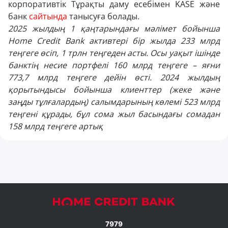
корпоративтік Тұрақты даму есебімен KASE және
банк
сайтында
танысуға болады.
2025 жылдың 1 қаңтарындағы мәлімет бойынша
Home Credit Bank активтері бір жылда 233 млрд
теңгеге өсіп, 1 трлн теңгеден асты. Осы уақыт ішінде
банктің несие портфелі 160 млрд теңгеге – яғни
773,7 млрд теңгеге дейін өсті. 2024 жылдың
қорытындысы бойынша клиенттер (жеке және
заңды тұлғалардың) салымдарының көлемі 523 млрд
теңгені құрады, бұл сома жыл басындағы сомадан
158 млрд теңгеге артық
7979