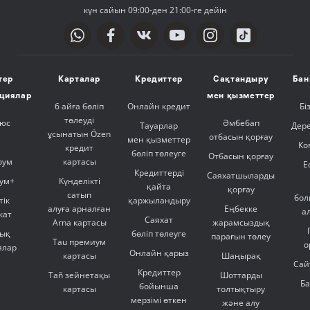
күн сайын 09:00-ден 21:00-ге дейін
тер
Карталар
Кредиттер
Сақтандыру
Бан
ициялар
мен қызметтер
6 айға бөліп
Онлайн кредит
Бі
төлеуді
люс
Әмбебап
Тауарлар
Дер
ұсынатын Özen
отбасын қорғау
мен қызметтер
Ко
кредит
бөліп төлеуге
Отбасын қорғау
оум
картасы
Е
Кредиттерді
Саяхатшыларды
ум+
Күнделікті
қайта
қорғау
сатып
бол
тік
қаржыландыру
алуға арналған
Еңбекке
а
кат
Саяхат
Arna картасы
жарамсыздық
ық
бөліп төлеуге
парағын төлеу
Tau премиум
о
ялар
Онлайн қарыз
картасы
Шаңырақ
Сай
Кредиттер
Tañ зейнетақы
Шоттарды
Б
бойынша
картасы
толтықтыру
мерзімі өткен
және алу