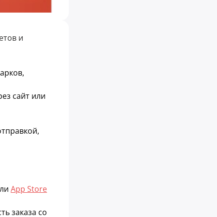
етов и
арков,
ез сайт или
отправкой,
ли
App Store
ть заказа со