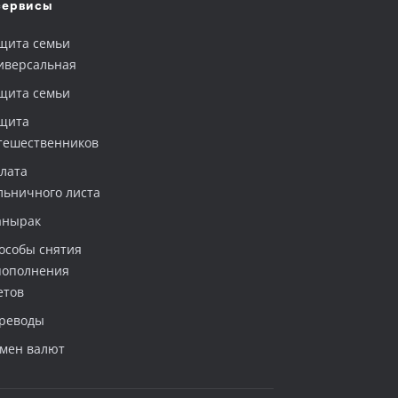
сервисы
щита семьи
иверсальная
щита семьи
щита
тешественников
лата
льничного листа
нырак
особы снятия
пополнения
етов
реводы
мен валют