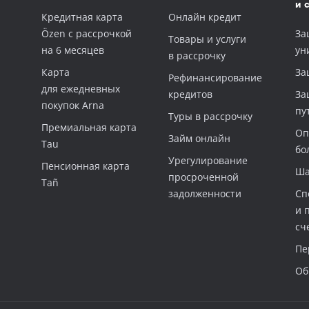
и 
Кредитная карта
Онлайн кредит
Özen с рассрочкой
За
Товары и услуги
на 6 месяцев
ун
в рассрочку
Карта
За
Рефинансирование
для ежедневных
кредитов
За
покупок Arna
пу
Туры в рассрочку
Премиальная карта
Оп
Займ онлайн
Tau
бо
Урегулирование
Пенсионная карта
Ша
просроченной
Tañ
задолженности
Сп
и 
сч
Пе
Об