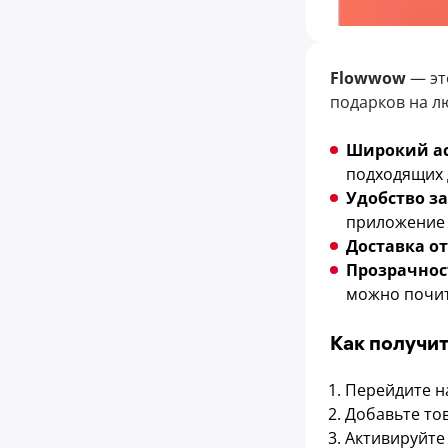
Flowwow
— эт
подарков на лю
Широкий ас
подходящих 
Удобство за
приложение
Доставка
от
Прозрачнос
можно почит
Как получит
Перейдите н
Добавьте то
Активируйте