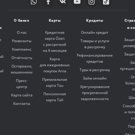
О банке
Карты
Кредиты
Стра
и
и с
О нас
Кредитная
Онлайн кредит
карта Özen
с
Защит
Реквизиты
Товары и услуги
с рассрочкой
униве
в рассрочку
Комплаенс
на 6 месяцев
Защит
Рефинансирование
ый
Отчётность
Карта
кредитов
За
для ежедневных
Осторожно,
путешес
Туры в рассрочку
ый
покупок Arna
мошенники
Оп
Займ онлайн
Премиальная
Пресс-
боль
карта Tau
центр
Урегулирование
л
просроченной
Пенсионная
Карта сайта
Ша
задолженности
карта Tañ
Контакты
Спосо
и поп
с
Пер
Обме