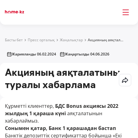
Басты бет
Пресс орталық
Жаңалықтар
Акцияның аяқталатыны туралы хабарлама
Жарияланды 06.02.2024
Жаңартылды 04.06.2026
Акцияның аяқталатыны
туралы хабарлама
Құрметті клиенттер,
БДС Bonus акциясы 2022
жылдың 1 қараша күні
аяқталатынын
хабарлаймыз.
Сонымен қатар, Банк 1 қарашадан бастап
Банктік депозиттік сертификаттар бойынша «Екі