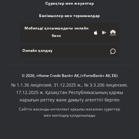
Сұрақтар мен жауаптар
Бөлімшелер мен терминалдар
Мобильді қосымшадағы онлайн
банк
Онлайн қолдау
© 2026, «Home Credit Bank» АҚ («ForteBank» АҚ ЕБ)
№ 1.1.36 лицензия, 31.12.2025 ж., № 3.3.206 лицензия,
17.12.2025 ж. Қазақстан Республикасының қаржы
нарығын реттеу және дамыту агенттігі берген
Сайтта жасанды интеллект арқылы жасалған суреттер
мен мәтіндер қолданылады