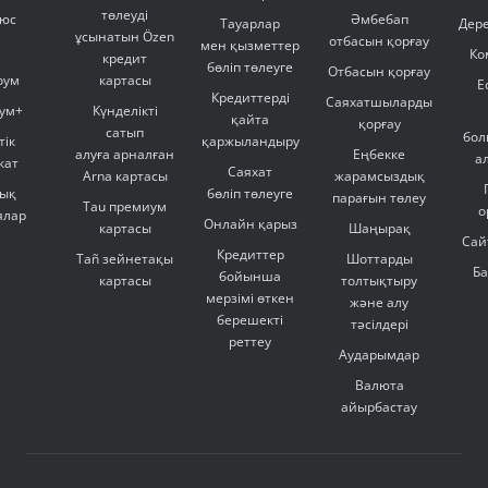
төлеуді
люс
Әмбебап
Тауарлар
Дер
ұсынатын Özen
отбасын қорғау
мен қызметтер
Ко
кредит
бөліп төлеуге
Отбасын қорғау
оум
картасы
Е
Кредиттерді
Саяхатшыларды
ум+
Күнделікті
қайта
қорғау
сатып
бол
тік
қаржыландыру
алуға арналған
Еңбекке
а
кат
Саяхат
Arna картасы
жарамсыздық
ық
бөліп төлеуге
парағын төлеу
Tau премиум
о
ялар
Онлайн қарыз
картасы
Шаңырақ
Сай
Кредиттер
Tañ зейнетақы
Шоттарды
Б
бойынша
картасы
толтықтыру
мерзімі өткен
және алу
берешекті
тәсілдері
реттеу
Аударымдар
Валюта
айырбастау