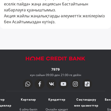
еселік пайда» жаңа акциясын бастайтынын
хабарлауға қуаныштымыз.
Акция жайлы жаңалықтарды әлеуметтік желілеріміз
бен Aсайтымыздан күтіңіз.
7979
күн сайын 09:00-ден 21:00-ге дейін
тер
Карталар
Кредиттер
Сақтандыру
Бан
ициялар
мен қызметтер
6 айға бөліп
Онлайн кредит
Бі