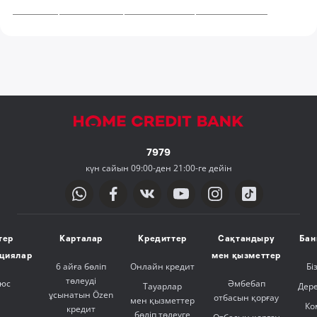
7979
күн сайын 09:00-ден 21:00-ге дейін
тер
Карталар
Кредиттер
Сақтандыру
Бан
ициялар
мен қызметтер
6 айға бөліп
Онлайн кредит
Бі
төлеуді
люс
Әмбебап
Тауарлар
Дер
ұсынатын Özen
отбасын қорғау
мен қызметтер
Ко
кредит
бөліп төлеуге