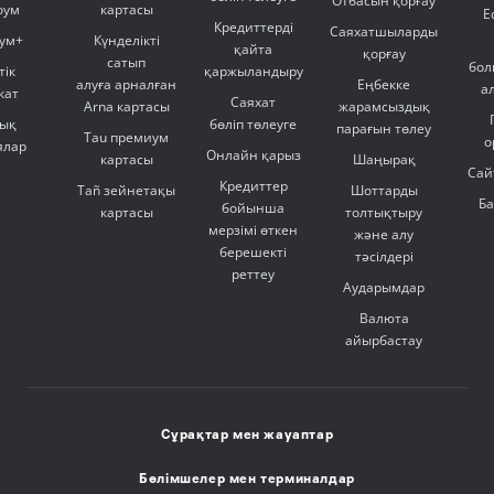
Отбасын қорғау
оум
картасы
Е
Кредиттерді
Саяхатшыларды
ум+
Күнделікті
қайта
қорғау
сатып
бол
тік
қаржыландыру
алуға арналған
Еңбекке
а
кат
Саяхат
Arna картасы
жарамсыздық
ық
бөліп төлеуге
парағын төлеу
Tau премиум
о
ялар
Онлайн қарыз
картасы
Шаңырақ
Сай
Кредиттер
Tañ зейнетақы
Шоттарды
Б
бойынша
картасы
толтықтыру
мерзімі өткен
және алу
берешекті
тәсілдері
реттеу
Аударымдар
Валюта
айырбастау
Сұрақтар мен жауаптар
Бөлімшелер мен терминалдар