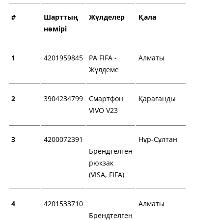
#
Шарттың
Жүлделер
Қала
нөмірі
1
4201959845
РА FIFA -
Алматы
Жүлдеме
2
3904234799
Смартфон
Қарағанды
VIVO V23
3
4200072391
Нұр-Сұлтан
Брендтелген
рюкзак
(VISA, FIFA)
4
4201533710
Алматы
Брендтелген