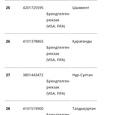
25
4201725595
Шымкент
Брендтелген
рюкзак
(VISA, FIFA)
26
4101378865
Қарағанды
Брендтелген
рюкзак
(VISA, FIFA)
27
3801443472
Нұр-Сұлтан
Брендтелген
рюкзак
(VISA, FIFA)
28
4101519900
Талдықорған
Брендтелген