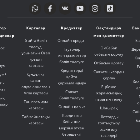
тер
Карталар
Кредиттер
Сақтандыру
Бан
ициялар
мен қызметтер
6 айға бөліп
Онлайн кредит
Бі
төлеуді
люс
Әмбебап
Тауарлар
Дер
ұсынатын Özen
отбасын қорғау
мен қызметтер
Ко
кредит
бөліп төлеуге
Отбасын қорғау
оум
картасы
Е
Кредиттерді
Саяхатшыларды
ум+
Күнделікті
қайта
қорғау
сатып
бол
тік
қаржыландыру
алуға арналған
Еңбекке
а
кат
Саяхат
Arna картасы
жарамсыздық
ық
бөліп төлеуге
парағын төлеу
Tau премиум
о
ялар
Онлайн қарыз
картасы
Шаңырақ
Сай
Кредиттер
Tañ зейнетақы
Шоттарды
Б
бойынша
картасы
толтықтыру
мерзімі өткен
және алу
берешекті
тәсілдері