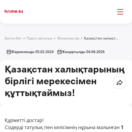
Басты бет
Пресс орталық
Жаңалықтар
Қазақстан халықтарының бірлігі мерекесімен құттықтаймыз!
Жарияланды 05.02.2024
Жаңартылды 04.06.2026
Қазақстан халықтарының
бірлігі мерекесімен
құттықтаймыз!
Құрметті достар!
Сіздерді татулық пен келісімнің нұрына малынған
1