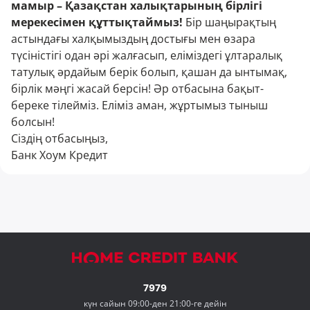
мамыр – Қазақстан халықтарының бірлігі
мерекесімен құттықтаймыз!
Бір шаңырақтың
астындағы халқымыздың достығы мен өзара
түсіністігі одан әрі жалғасып, еліміздегі ұлтаралық
татулық әрдайым берік болып, қашан да ынтымақ,
бірлік мәңгі жасай берсін! Әр отбасына бақыт-
береке тілейміз. Еліміз аман, жұртымыз тыныш
болсын!
Сіздің отбасыңыз,
Банк Хоум Кредит
7979
күн сайын 09:00-ден 21:00-ге дейін