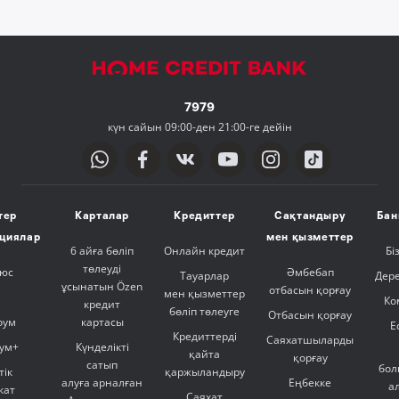
7979
күн сайын 09:00-ден 21:00-ге дейін
тер
Карталар
Кредиттер
Сақтандыру
Бан
ициялар
мен қызметтер
6 айға бөліп
Онлайн кредит
Бі
төлеуді
люс
Әмбебап
Тауарлар
Дер
ұсынатын Özen
отбасын қорғау
мен қызметтер
Ко
кредит
бөліп төлеуге
Отбасын қорғау
оум
картасы
Е
Кредиттерді
Саяхатшыларды
ум+
Күнделікті
қайта
қорғау
сатып
бол
тік
қаржыландыру
алуға арналған
Еңбекке
а
кат
Саяхат