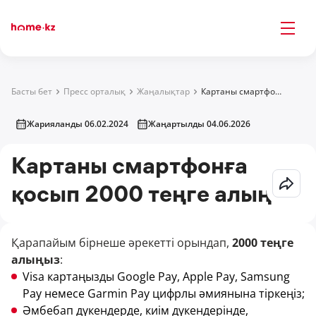
Басты бет
Пресс орталық
Жаңалықтар
Картаны смартфонға қосып 2000 теңге алыңыз
Жарияланды 06.02.2024
Жаңартылды 04.06.2026
Картаны смартфонға
қосып 2000 теңге алыңыз
Қарапайым бірнеше әрекетті орындап,
2000 теңге
алыңыз
:
Visa картаңызды Google Pay, Apple Pay, Samsung
Pay немесе Garmin Pay цифрлы әмиянына тіркеңіз;
Әмбебап дүкендерде, киім дүкендерінде,