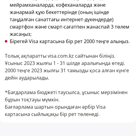
мейрамханаларда, кофеханаларда және
жанармай құю бекеттерінде (оның ішінде
таңдалған санаттағы интернет-дүкендерде)
смартфон және смарт-сағатпен жанаспай 3 төлем
жасаңыз;
Бірегей Visa картасына бір рет 2000 теңге алыңыз.
Толық ақпаратты
visa.com.kz
сайтынан біліңіз.
Ұсыныс 2023 жылғы 1 - 31 шілде аралығында өтеді.
2000 теңге 2023 жылғы 31 тамызды қоса алған күнге
дейін аударылады.
*Бағдарлама бюджеті таусылса, ұсыныс мерзімінен
бұрын тоқтауы мүмкін.
Бағларлама шартын орындаған әрбір Visa
картасына сыйлықақы бір рет төленеді.