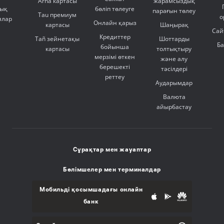
Arna картасы
жарамсыздық
ық
бөліп төлеуге
парағын төлеу
Tau премиум
о
ялар
Онлайн қарыз
картасы
Шаңырақ
Сай
Кредиттер
Tañ зейнетақы
Шоттарды
Б
бойынша
картасы
толтықтыру
мерзімі өткен
және алу
берешекті
тәсілдері
реттеу
Аударымдар
Валюта
айырбастау
Сұрақтар мен жауаптар
Бөлімшелер мен терминалдар
Мобильді қосымшадағы онлайн
банк