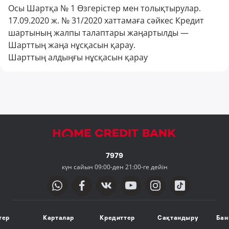
Осы Шартқа № 1 Өзгерістер мен толықтырулар.
17.09.2020 ж. № 31/2020 хаттамаға сәйкес Кредит
шартының жалпы талаптары жаңартылды —
Шарттың жаңа нұсқасын қарау.
Шарттың алдыңғы нұсқасын қарау
7979
күн сайын 09:00-ден 21:00-ге дейін
тер
Карталар
Кредиттер
Сақтандыру
Бан