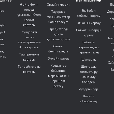
ициялар
мен қызметтер
6 айға бөліп
Онлайн кредит
Бі
төлеуді
люс
Әмбебап
Тауарлар
Дер
ұсынатын Özen
отбасын қорғау
мен қызметтер
Ко
кредит
бөліп төлеуге
Отбасын қорғау
оум
картасы
Е
Кредиттерді
Саяхатшыларды
ум+
Күнделікті
қайта
қорғау
сатып
бол
тік
қаржыландыру
алуға арналған
Еңбекке
а
кат
Саяхат
Arna картасы
жарамсыздық
ық
бөліп төлеуге
парағын төлеу
Tau премиум
о
ялар
Онлайн қарыз
картасы
Шаңырақ
Сай
Кредиттер
Tañ зейнетақы
Шоттарды
Б
бойынша
картасы
толтықтыру
мерзімі өткен
және алу
берешекті
тәсілдері
реттеу
Аударымдар
Валюта
айырбастау