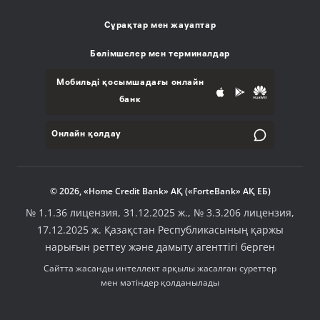
Сұрақтар мен жауаптар
Бөлімшелер мен терминалдар
Мобильді қосымшадағы онлайн
банк
Онлайн қолдау
© 2026, «Home Credit Bank» АҚ («ForteBank» АҚ ЕБ)
№ 1.1.36 лицензия, 31.12.2025 ж., № 3.3.206 лицензия,
17.12.2025 ж. Қазақстан Республикасының қаржы
нарығын реттеу және дамыту агенттігі берген
Сайтта жасанды интеллект арқылы жасалған суреттер
мен мәтіндер қолданылады