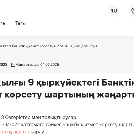
рге
Тағы
йектегі Банктік қызмет көрсету шартының жаңартылуы
2025
Жаңартылды 04.06.2026
ылғы 9 қыркүйектегі Банкті
т көрсету шартының жаңар
8 Өзгерістер мен толықтырулар.
№ 33/2022 хаттамаға сәйкес Банктік қызмет көрсету шар
ңа нұсқасын
қарау.