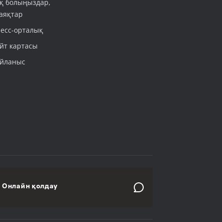
қ болыңыздар,
аяқтар
есс-орталық
йт картасы
йланыс
Онлайн қолдау