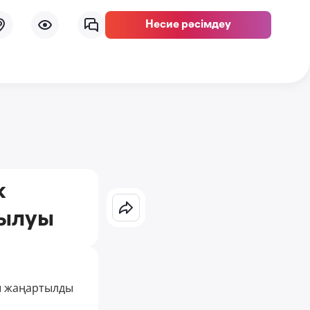
Несие рәсімдеу
к
тылуы
ты жаңартылды