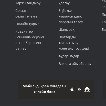
Са
қаржыландыру
қорғау
ал
Саяхат
Еңбекке
Пр
бөліп төлеуге
жарамсыздық
парағын төлеу
Са
Онлайн қарыз
Шаңырақ
Ба
Кредиттер
бойынша мерзімі
Шоттарды
өткен берешекті
толтықтыру
реттеу
және алу тәсілдері
Аударымдар
Валюта айырбастау
Мобильді қосымшадағы
онлайн банк