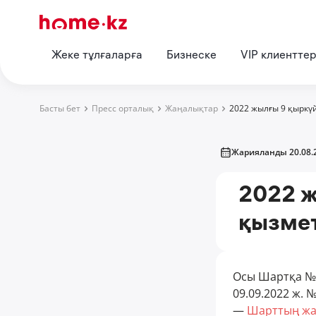
Жеке тұлғаларға
Бизнеске
VIP клиентте
Басты бет
Пресс орталық
Жаңалықтар
2022 жылғы 9 қыркү
Жарияланды 20.08.
2022 ж
қызме
Осы Шартқа № 
09.09.2022 ж. 
—
Шарттың жа