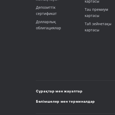
картасы
Депозиттік
Tau премиум
сертификат
картасы
Долларлық
Tañ зейнетақы
облигациялар
картасы
Сұрақтар мен жауаптар
Бөлімшелер мен терминалдар