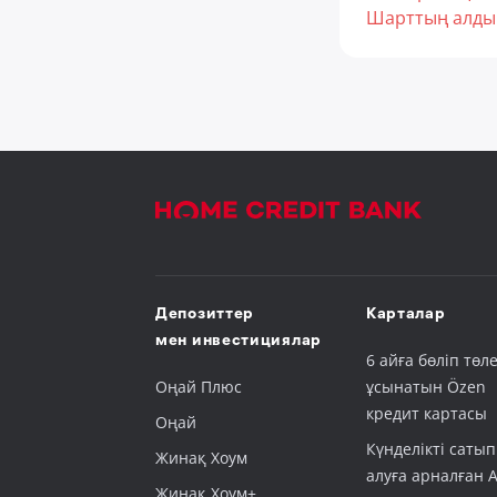
Шарттың алды
Депозиттер
Карталар
мен инвестициялар
6 айға бөліп төле
Оңай Плюс
ұсынатын Özen
кредит картасы
Оңай
Күнделікті сатып
Жинақ Хоум
алуға арналған 
Жинақ Хоум+