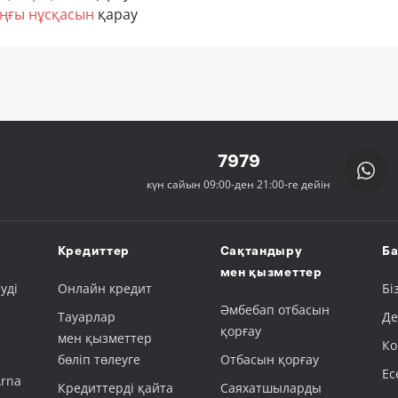
ңғы нұсқасын
қарау
7979
күн сайын 09:00-ден 21:00-ге дейін
Кредиттер
Сақтандыру
Ба
мен қызметтер
уді
Онлайн кредит
Бі
Әмбебап отбасын
Тауарлар
Де
қорғау
мен қызметтер
Ко
бөліп төлеуге
Отбасын қорғау
Ес
Arna
Кредиттерді қайта
Саяхатшыларды