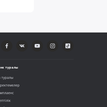
нк туралы
з туралы
ректемелер
мплаенс
ептілік