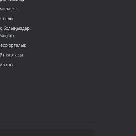
мплаенс
ептілік
қ болыңыздар,
аяқтар
есс-орталық
йт картасы
йланыс