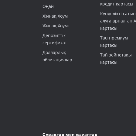
кредит картасы
Оңай
Күнделікті сатып
Жинақ Хоум
алуға арналған 
Жинақ Хоум+
картасы
Депозиттік
Tau премиум
сертификат
картасы
Долларлық
Tañ зейнетақы
облигациялар
картасы
Сұрақтар мен жауаптар