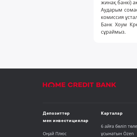
жинақ банкі) а
Аударым сомас
комиссия ұста
Банк Хоум Кре
сұраймыз.
Депозиттер
Карталар
мен инвестициялар
6 айға бөліп төле
Оңай Плюс
ұсынатын Özen