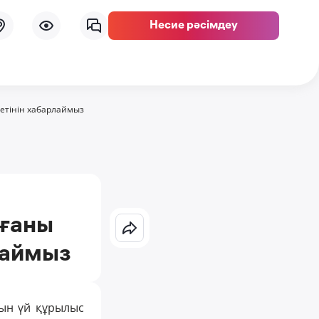
Несие рәсімдеу
летінін хабарлаймыз
рғаны
лаймыз
ғын үй құрылыс