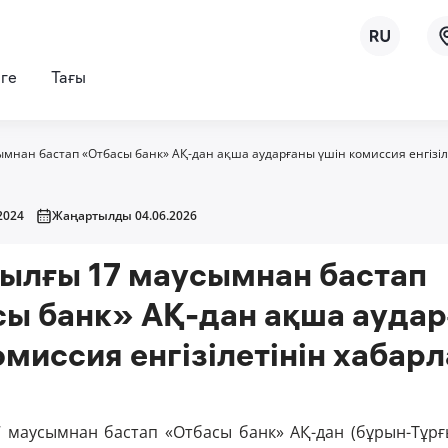
рге
Тағы
ымнан бастап «Отбасы банк» АҚ-дан ақша аударғаны үшін комиссия енгізі
2024
Жаңартылды 04.06.2026
ылғы 17 маусымнан бастап
ы банк» АҚ-дан ақша ауда
омиссия енгізілетінін хабар
 маусымнан бастап «Отбасы банк» АҚ-дан (бұрын-Тұр