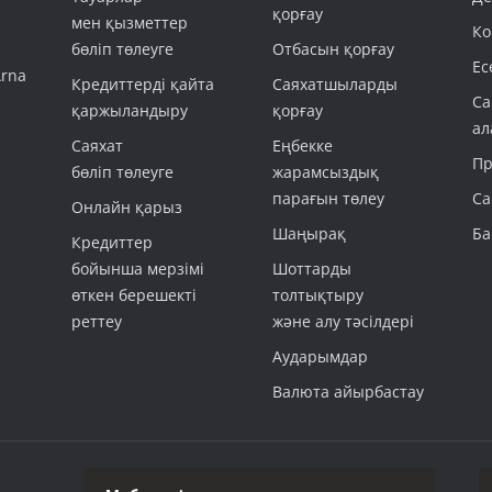
қорғау
мен қызметтер
Ко
бөліп төлеуге
Отбасын қорғау
Ес
Arna
Кредиттерді қайта
Саяхатшыларды
Са
қаржыландыру
қорғау
ал
Саяхат
Еңбекке
Пр
бөліп төлеуге
жарамсыздық
парағын төлеу
Са
Онлайн қарыз
Шаңырақ
Ба
Кредиттер
бойынша мерзімі
Шоттарды
өткен берешекті
толтықтыру
реттеу
және алу тәсілдері
Аударымдар
Валюта айырбастау