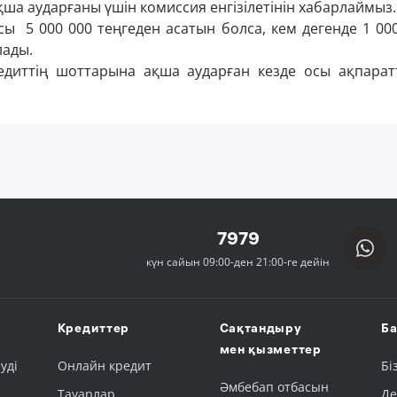
қша аударғаны үшін комиссия енгізілетінін хабарлаймыз.
ы 5 000 000 теңгеден асатын болса, кем дегенде 1 000
лады.
диттің шоттарына ақша аударған кезде осы ақпаратт
7979
күн сайын 09:00-ден 21:00-ге дейін
Кредиттер
Сақтандыру
Ба
мен қызметтер
уді
Онлайн кредит
Бі
Әмбебап отбасын
Тауарлар
Де