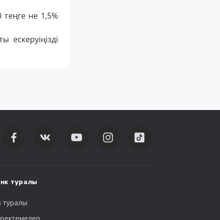
 теңге не 1,5%
ы ескеруіңізді
нк туралы
з туралы
ректемелер