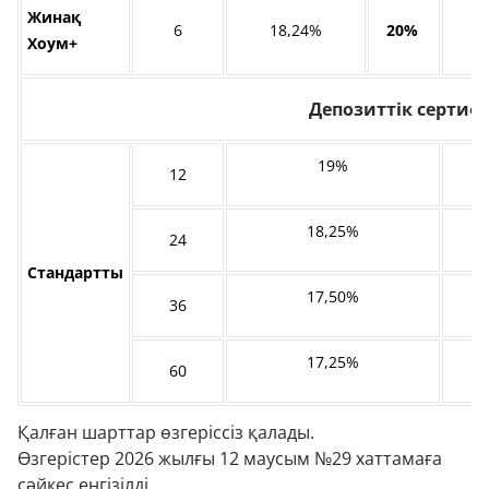
Жинақ
6
18,24%
20%
Хоум+
Депозиттік сертиф
19%
12
18,25%
24
Стандартты
17,50%
36
17,25%
60
Қалған шарттар өзгеріссіз қалады.
Өзгерістер 2026 жылғы 12 маусым №29 хаттамаға
сәйкес енгізілді.