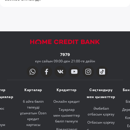
7979
күн сайын 09:00-ден 21:00-ге дейін
тер
Карталар
Кредиттер
Сақтандыру
Бан
ициялар
мен қызметтер
6 айға бөліп
Онлайн кредит
Бі
төлеуді
люс
Әмбебап
Тауарлар
Дер
ұсынатын Özen
отбасын қорғау
мен қызметтер
Ко
кредит
бөліп төлеуге
Отбасын қорғау
оум
картасы
Е
Кредиттерді