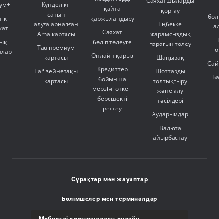
Саяхатшыларды
ум+
Күнделікті
қайта
қорғау
сатып
бол
тік
қаржыландыру
алуға арналған
Еңбекке
а
кат
Саяхат
Arna картасы
жарамсыздық
ық
бөліп төлеуге
парағын төлеу
Tau премиум
о
ялар
Онлайн қарыз
картасы
Шаңырақ
Сай
Кредиттер
Tañ зейнетақы
Шоттарды
Б
бойынша
картасы
толтықтыру
мерзімі өткен
және алу
берешекті
тәсілдері
реттеу
Аударымдар
Валюта
айырбастау
Сұрақтар мен жауаптар
Бөлімшелер мен терминалдар