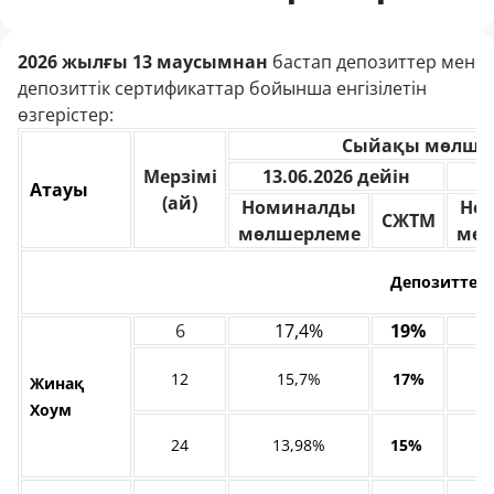
2026 жылғы 13 маусымнан
бастап депозиттер мен
депозиттік сертификаттар бойынша енгізілетін
өзгерістер:
Сыйақы мөлшер
Мерзімі
13.06.2026 дейін
1
Атауы
(ай)
Номиналды
Но
СЖТМ
мөлшерлеме
мөл
Депозиттер
6
17,4%
19%
12
15,7%
17%
Жинақ
Хоум
24
13,98%
15%