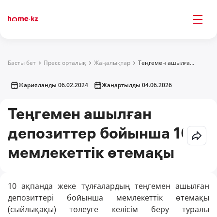
Басты бет
Пресс орталық
Жаңалықтар
Теңгемен ашылған депозиттер бойынша 10% мемлекеттік өтемақы
Жарияланды 06.02.2024
Жаңартылды 04.06.2026
Теңгемен ашылған
депозиттер бойынша 10%
мемлекеттік өтемақы
10 ақпанда жеке тұлғалардың теңгемен ашылған
депозиттері бойынша мемлекеттік өтемақы
(сыйлықақы) төлеуге келісім беру туралы