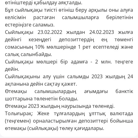
өтініштерді қабылдау аяқталды.
Бұл сыйлықақы тиісті өтініш беру арқылы оны алуға
келісімін растаған салымшыларға берілетінін
естеріңізге саламыз.
Сыйлықақы 23.02.2022 жылдан 24.02.2023 жылға
дейінгі кезеңдегі депозиттердің ең төменгі
сомасының 10% мөлшерінде 1 рет есептеледі және
салық салынбайды.
Сыйлықақы мөлшері бір адамға - 2 млн. теңгеге
дейін.
Сыйлықақыны алу үшін салымды 2023 жылдың 24
ақпанына дейін сақтау қажет.
Өтемақы салымшылардың ағымдағы банктік
шоттарына төленетін болады.
Өтемақы 2023 жылдың наурызында төленеді.
Толығырақ:
Жеке тұлғалардың ұлттық валютада
(теңгемен) орналастырылған депозиттері бойынша
өтемақы (сыйлықақы) төлеу қағидалары.