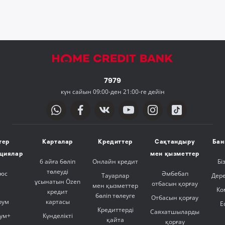
7979
күн сайын 09:00-ден 21:00-ге дейін
тер
Карталар
Кредиттер
Сақтандыру
Бан
ициялар
мен қызметтер
6 айға бөліп
Онлайн кредит
Бі
төлеуді
люс
Әмбебап
Тауарлар
Дер
ұсынатын Özen
отбасын қорғау
мен қызметтер
Ко
кредит
бөліп төлеуге
Отбасын қорғау
оум
картасы
Е
Кредиттерді
Саяхатшыларды
ум+
Күнделікті
қайта
қорғау