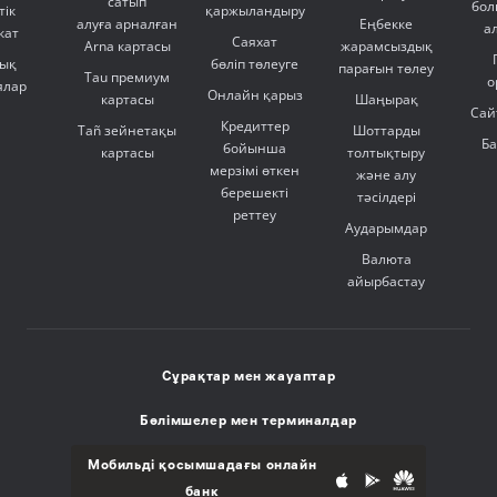
сатып
бол
тік
қаржыландыру
алуға арналған
Еңбекке
а
кат
Саяхат
Arna картасы
жарамсыздық
ық
бөліп төлеуге
парағын төлеу
Tau премиум
о
ялар
Онлайн қарыз
картасы
Шаңырақ
Сай
Кредиттер
Tañ зейнетақы
Шоттарды
Б
бойынша
картасы
толтықтыру
мерзімі өткен
және алу
берешекті
тәсілдері
реттеу
Аударымдар
Валюта
айырбастау
Сұрақтар мен жауаптар
Бөлімшелер мен терминалдар
Мобильді қосымшадағы онлайн
банк