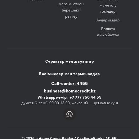
мерзімі өткен
және алу
берешекті
тәсілдері
реттеу
Аударымдар
Валюта
айырбастау
Сұрақтар мен жауаптар
Бөлімшелер мен терминалдар
Call-center: 4455
business@homecredit.kz
Whatsapp нөмірі: +7 777 750 44 55
дүйсенбі-сенбі 09:00-18:00, жексенбі — демалыс күні
© 2026, «Home Credit Bank» АҚ («ForteBank» АҚ ЕБ)