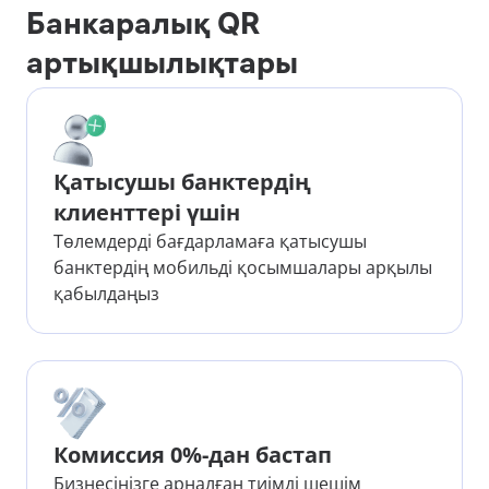
Банкаралық QR
артықшылықтары
Қатысушы банктердің
клиенттері үшін
Төлемдерді бағдарламаға қатысушы
банктердің мобильді қосымшалары арқылы
қабылдаңыз
Комиссия 0%-дан бастап
Бизнесіңізге арналған тиімді шешім