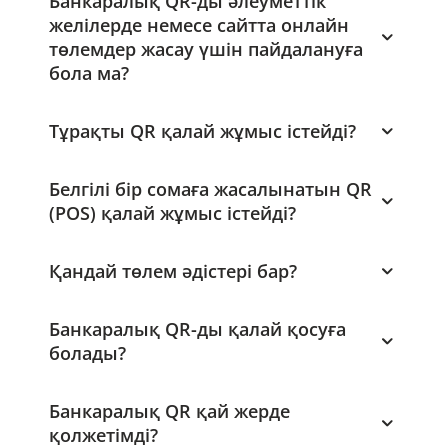
Банкаралық QR-ды әлеуметтік
желілерде немесе сайтта онлайн
төлемдер жасау үшін пайдалануға
бола ма?
Тұрақты QR қалай жұмыс істейді?
Белгілі бір сомаға жасалынатын QR
(POS) қалай жұмыс істейді?
Қандай төлем әдістері бар?
Банкаралық QR-ды қалай қосуға
болады?
Банкаралық QR қай жерде
қолжетімді?