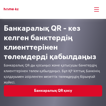
Банкаралық QR - кез
келген банктердің
клиенттерінен
төлемдерді қабылдаңыз
Банкаралық QR-ды қосыңыз және қатысушы банктердің
клиенттерінен төлем қабылдаңыз. Бұл ҚР Ұлттық Банкінің
қолдауымен әзірленген мезеттік төлемдердің бірыңғай
жүйесі.
Банкаралық QR қосу