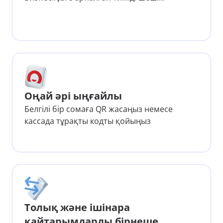
Оңай әрі ыңғайлы
Белгілі бір сомаға QR жасаңыз немесе
кассада тұрақты кодты қойыңыз
Толық және ішінара
қайтарымдарды бірнеше