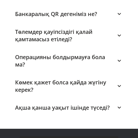
Банкаралық QR дегеніміз не?
Төлемдер қауіпсіздігі қалай
қамтамасыз етіледі?
Операцияны болдырмауға бола
ма?
Көмек қажет болса қайда жүгіну
керек?
Ақша қанша уақыт ішінде түседі?