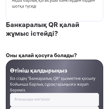
Ақша барлық қатысушы банктерден бірден
шотқа түседі
Банкаралық QR қалай
жұмыс істейді?
Оны қалай қосуға болады?
Өтініш қалдырыңыз
Біз сіздің "Банкаралық QR" қызметіне қосылу
бойынша барлық сұрақтарыңызға жауап
береміз.
Атыңызды енгізіңіз