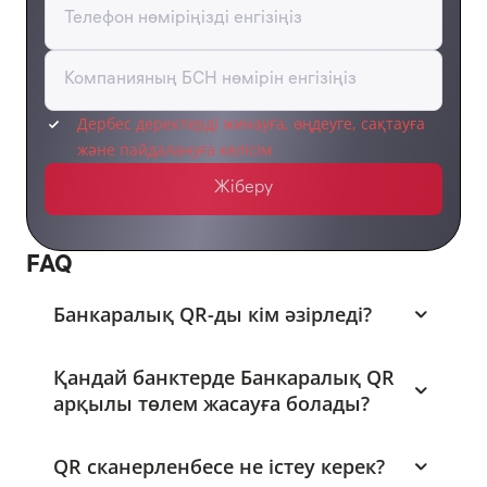
Телефон нөміріңізді енгізіңіз
Компанияның БСН нөмірін енгізіңіз
Дербес деректерді жинауға, өңдеуге, сақтауға
және пайдалануға
келісім
Жіберу
FAQ
Банкаралық QR-ды кім әзірледі?
Қандай банктерде Банкаралық QR
арқылы төлем жасауға болады?
QR сканерленбесе не істеу керек?