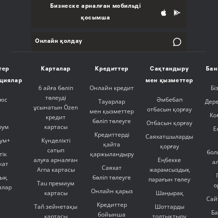
Бизнеске арналған мобильді
қосымша
Онлайн қолдау
тер
Карталар
Кредиттер
Сақтандыру
Бан
ициялар
мен қызметтер
6 айға бөліп
Онлайн кредит
Бі
төлеуді
люс
Әмбебап
Тауарлар
Дер
ұсынатын Özen
отбасын қорғау
мен қызметтер
Ко
кредит
бөліп төлеуге
Отбасын қорғау
оум
картасы
Е
Кредиттерді
Саяхатшыларды
ум+
Күнделікті
қайта
қорғау
сатып
бол
тік
қаржыландыру
алуға арналған
Еңбекке
а
кат
Саяхат
Arna картасы
жарамсыздық
ық
бөліп төлеуге
парағын төлеу
Tau премиум
о
ялар
Онлайн қарыз
картасы
Шаңырақ
Сай
Кредиттер
Tañ зейнетақы
Шоттарды
Б
бойынша
картасы
толтықтыру