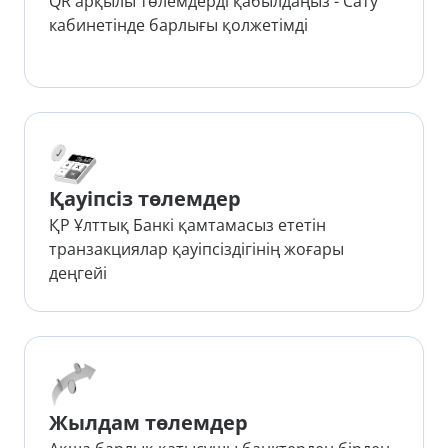
QR арқылы төлемдерді қабылдаңыз - Сату
кабинетінде барлығы қолжетімді
Қауіпсіз төлемдер
ҚР Ұлттық Банкі қамтамасыз ететін
транзакциялар қауіпсіздігінің жоғары
деңгейі
Жылдам төлемдер