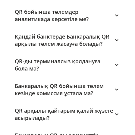
QR бойынша төлемдер
аналитикада көрсетіле ме?
Қандай банктерде Банкаралық QR
арқылы төлем жасауға болады?
QR-ды терминалсыз қолдануға
бола ма?
Банкаралық QR бойынша төлем
кезінде комиссия ұстала ма?
QR арқылы қайтарым қалай жүзеге
асырылады?