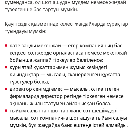
күмәнданса, ол шот ашудан мүлдем немесе жағдай
түзелгенше бас тартуы мүмкін.
Қауіпсіздік қызметінде келесі жағдайларда сұрақтар
туындауы мүмкін:
қате заңды мекенжай — егер компанияның бас
кеңсесі сол жерде орналаспаса немесе мекенжай
бойынша жаппай тіркеулер белгіленсе;
құрылтай құжаттарымен жұмыс кезіндегі
қиындықтар — мысалы, сканерленген құжатта
түзетулер болса;
директор сенімді емес — мысалы, ол көптеген
фирмаларда директор ретінде тіркелген немесе
ақшаны жылыстатумен айланысқан болса.
тыйым салынған шоттар және сот шешімдері —
мысалы, сот компанияға шот ашуға тыйым салуы
мүмкін, бұл жағдайда банк ештеңе істей алмайды.