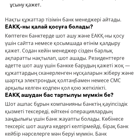
ұсыну қажет.
Нақты құжаттар тізімін банк менеджері айтады.
ЕАКҚ-ны қалай қосуға болады?
Көптеген банктерде шот ашу және ЕАКҚ-ны қосу
үшін сайтта немесе қосымшада өтінім қалдыру
қажет. Содан кейін менеджер сізден барлық
ақпаратты нақтылап, шот ашады. Резиденттерге
әдетте шот ашу үшін банкке барудың қажеті жоқ —
құжаттардың сканерленген нұсқаларын жіберу және
шартқа электрондық қолтаңбамен немесе СМС
арқылы келген кодпен қол қою жеткілікті.
ЕАКҚ ашудан бас тартылуы мүмкін бе?
Шот ашпас бұрын компанияны банктің қауіпсіздік
қызметі тексереді, өйткені операциялардың
заңдылығы үшін банк жауапты болады. Көбінесе
тексеріс шот ашуға кедергі келтірмейді, бірақ банк
кейбір нәрселерге мән беруі мүмкін. Банк