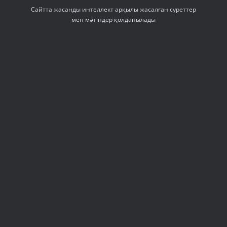
Сайтта жасанды интеллект арқылы жасалған суреттер
мен мәтіндер қолданылады