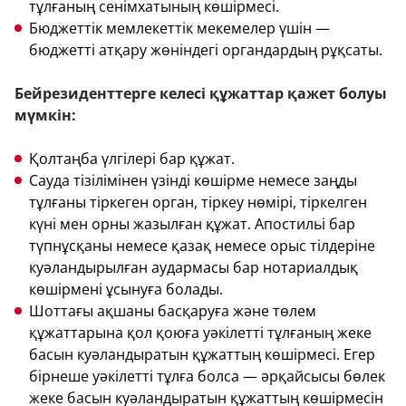
тұлғаның сенімхатының көшірмесі.
Бюджеттік мемлекеттік мекемелер үшін —
бюджетті атқару жөніндегі органдардың рұқсаты.
Бейрезиденттерге келесі құжаттар қажет болуы
мүмкін:
Қолтаңба үлгілері бар құжат.
Сауда тізілімінен үзінді көшірме немесе заңды
тұлғаны тіркеген орган, тіркеу нөмірі, тіркелген
күні мен орны жазылған құжат. Апостильі бар
түпнұсқаны немесе қазақ немесе орыс тілдеріне
куәландырылған аудармасы бар нотариалдық
көшірмені ұсынуға болады.
Шоттағы ақшаны басқаруға және төлем
құжаттарына қол қоюға уәкілетті тұлғаның жеке
басын куәландыратын құжаттың көшірмесі. Егер
бірнеше уәкілетті тұлға болса — әрқайсысы бөлек
жеке басын куәландыратын құжаттың көшірмесін