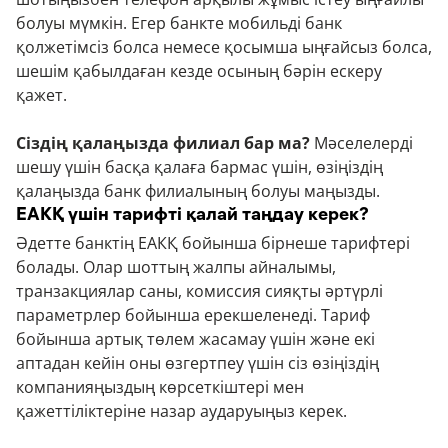
болуы мүмкін. Егер банкте мобильді банк
қолжетімсіз болса немесе қосымша ыңғайсыз болса,
шешім қабылдаған кезде осының бәрін ескеру
қажет.
Сіздің қалаңызда филиал бар ма?
Мәселелерді
шешу үшін басқа қалаға бармас үшін, өзіңіздің
қалаңызда банк филиалының болуы маңызды.
ЕАКҚ үшін тарифті қалай таңдау керек?
Әдетте банктің ЕАКҚ бойынша бірнеше тарифтері
болады. Олар шоттың жалпы айналымы,
транзакциялар саны, комиссия сияқты әртүрлі
параметрлер бойынша ерекшеленеді. Тариф
бойынша артық төлем жасамау үшін және екі
аптадан кейін оны өзгертпеу үшін сіз өзіңіздің
компанияңыздың көрсеткіштері мен
қажеттіліктеріне назар аударуыңыз керек.