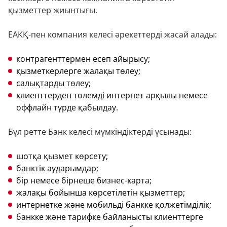
қызметтер жиынтығы.
ЕАКҚ-пен компания келесі әрекеттерді жасай алады:
контрагенттермен есеп айырысу;
қызметкерлерге жалақы төлеу;
салықтарды төлеу;
клиенттерден төлемді интернет арқылы немесе
оффлайн түрде қабылдау.
Бұл ретте Банк келесі мүмкіндіктерді ұсынады:
шотқа қызмет көрсету;
банктік аударымдар;
бір немесе бірнеше бизнес-карта;
жалақы бойынша көрсетілетін қызметтер;
интернетке және мобильді банкке қолжетімділік;
банкке және тарифке байланысты клиенттерге