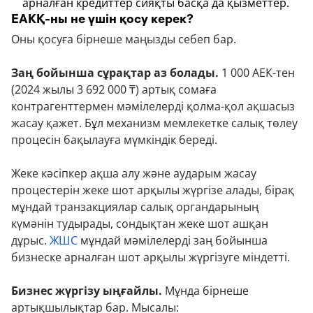
арналған кредиттер сияқты басқа да қызметтер.
ЕАКҚ-ны не үшін қосу керек?
Оны қосуға бірнеше маңызды себеп бар.
Заң бойынша сұрақтар аз болады.
1 000 АЕК-тен
(2024 жылы 3 692 000 ₸) артық сомаға
контрагенттермен мәмілелерді қолма-қол ақшасыз
жасау қажет. Бұл механизм мемлекетке салық төлеу
процесін бақылауға мүмкіндік береді.
Жеке кәсіпкер ақша алу және аударым жасау
процестерін жеке шот арқылы жүргізе алады, бірақ
мұндай транзакциялар салық органдарының
күмәнін тудырады, сондықтан жеке шот ашқан
дұрыс.
ЖШС
мұндай мәмілелерді заң бойынша
бизнеске арналған шот арқылы жүргізуге міндетті.
Бизнес жүргізу ыңғайлы.
Мұнда бірнеше
артықшылықтар бар. Мысалы: