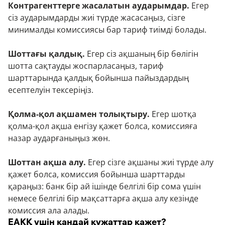
Контрагенттерге жасалатын аударымдар.
Егер
сіз аударымдарды жиі түрде жасасаңыз, сізге
минималды комиссиясы бар тариф тиімді болады.
Шоттағы қалдық.
Егер сіз ақшаның бір бөлігін
шотта сақтауды жоспарласаңыз, тариф
шарттарында қалдық бойынша пайыздардың
есептелуін тексеріңіз.
Қолма-қол ақшамен толықтыру.
Егер шотқа
қолма-қол ақша енгізу қажет болса, комиссияға
назар аударғаныңыз жөн.
Шоттан ақша алу.
Егер сізге ақшаны жиі түрде алу
қажет болса, комиссия бойынша шарттарды
қараңыз: банк бір ай ішінде белгілі бір сома үшін
немесе белгілі бір мақсаттарға ақша алу кезінде
комиссия ала алады.
ЕАКҚ үшін қандай құжаттар қажет?