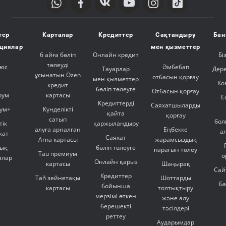
тер
Карталар
Кредиттер
Сақтандыру
Бан
ициялар
мен қызметтер
6 айға бөліп
Онлайн кредит
Бі
төлеуді
люс
Әмбебап
Тауарлар
Дер
ұсынатын Özen
отбасын қорғау
мен қызметтер
Ко
кредит
бөліп төлеуге
Отбасын қорғау
оум
картасы
Е
Кредиттерді
Саяхатшыларды
ум+
Күнделікті
қайта
қорғау
сатып
бол
тік
қаржыландыру
алуға арналған
Еңбекке
а
кат
Саяхат
Arna картасы
жарамсыздық
ық
бөліп төлеуге
парағын төлеу
Tau премиум
о
ялар
Онлайн қарыз
картасы
Шаңырақ
Сай
Кредиттер
Tañ зейнетақы
Шоттарды
Б
бойынша
картасы
толтықтыру
мерзімі өткен
және алу
берешекті
тәсілдері
реттеу
Аударымдар