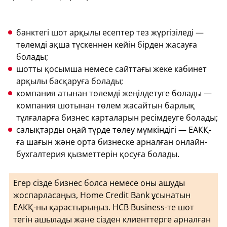
банктегі шот арқылы есептер тез жүргізіледі —
төлемді ақша түскеннен кейін бірден жасауға
болады;
шотты қосымша немесе сайттағы жеке кабинет
арқылы басқаруға болады;
компания атынан төлемді жеңілдетуге болады —
компания шотынан төлем жасайтын барлық
тұлғаларға бизнес карталарын ресімдеуге болады;
салықтарды оңай түрде төлеу мүмкіндігі — ЕАКҚ-
ға шағын және орта бизнеске арналған онлайн-
бухгалтерия қызметтерін қосуға болады.
Егер сізде бизнес болса немесе оны ашуды
жоспарласаңыз, Home Credit Bank ұсынатын
ЕАКҚ-ны қарастырыңыз. HCB Business-те шот
тегін ашылады және сізден клиенттерге арналған