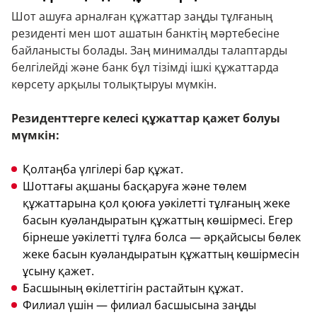
Шот ашуға арналған құжаттар заңды тұлғаның
резиденті мен шот ашатын банктің мәртебесіне
байланысты болады. Заң минималды талаптарды
белгілейді және банк бұл тізімді ішкі құжаттарда
көрсету арқылы толықтыруы мүмкін.
Резиденттерге келесі құжаттар қажет болуы
мүмкін:
Қолтаңба үлгілері бар құжат.
Шоттағы ақшаны басқаруға және төлем
құжаттарына қол қоюға уәкілетті тұлғаның жеке
басын куәландыратын құжаттың көшірмесі. Егер
бірнеше уәкілетті тұлға болса — әрқайсысы бөлек
жеке басын куәландыратын құжаттың көшірмесін
ұсыну қажет.
Басшының өкілеттігін растайтын құжат.
Филиал үшін — филиал басшысына заңды