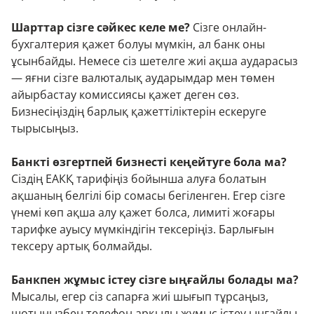
Шарттар сізге сәйкес келе ме?
Сізге онлайн-
бухгалтерия қажет болуы мүмкін, ал банк оны
ұсынбайды. Немесе сіз шетелге жиі ақша аударасыз
— яғни сізге валюталық аударымдар мен төмен
айырбастау комиссиясы қажет деген сөз.
Бизнесіңіздің барлық қажеттіліктерін ескеруге
тырысыңыз.
Банкті өзгертпей бизнесті кеңейтуге бола ма?
Сіздің ЕАКҚ тарифіңіз бойынша алуға болатын
ақшаның белгілі бір сомасы бегіленген. Егер сізге
үнемі көп ақша алу қажет болса, лимиті жоғары
тарифке ауысу мүмкіндігін тексеріңіз. Барлығын
тексеру артық болмайды.
Банкпен жұмыс істеу сізге ыңғайлы болады ма?
Мысалы, егер сіз сапарға жиі шығып тұрсаңыз,
шотыңызбен телефон арқылы жұмыс істеу ыңғайлы