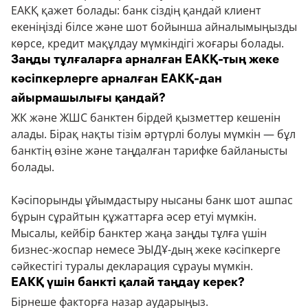
ЕАКҚ қажет болады: банк сіздің қандай клиент
екеніңізді білсе және шот бойынша айналымыңызды
көрсе, кредит мақұлдау мүмкіндігі жоғары болады.
Заңды тұлғаларға арналған ЕАКҚ-тың жеке
кәсіпкерлерге арналған ЕАКҚ-дан
айырмашылығы қандай?
ЖК және ЖШС банктен бірдей қызметтер кешенін
алады. Бірақ нақты тізім әртүрлі болуы мүмкін — бұл
банктің өзіне және таңдалған тарифке байланысты
болады.
Кәсіпорынды ұйымдастыру нысаны банк шот ашпас
бұрын сұрайтын құжаттарға әсер етуі мүмкін.
Мысалы, кейбір банктер жаңа заңды тұлға үшін
бизнес-жоспар немесе ЭЫДҰ-дың жеке кәсіпкерге
сәйкестігі туралы декларация сұрауы мүмкін.
ЕАКҚ үшін банкті қалай таңдау керек?
Бірнеше факторға назар аударыңыз.