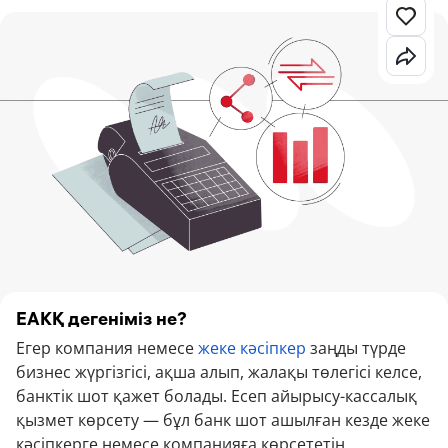
ЕАКҚ дегеніміз не?
Егер компания немесе
жеке кәсіпкер
заңды түрде
бизнес жүргізгісі, ақша алып, жалақы төлегісі келсе,
банктік шот қажет болады. Есеп айырысу-кассалық
қызмет көрсету — бұл банк шот ашылған кезде жеке
кәсіпкерге немесе компанияға көрсететін