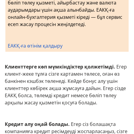
бөліп төлеу қызметі, айырбастау және валюта
аударымдары үшін ақша алынбайды. ЕАКҚ-ға
онлайн-бухгалтерия қызметі кіреді — бұл сервис
есеп жасау процесін жеңілдетеді.
ЕАКҚ-ға өтінім қалдыру
Клиенттерге көп мүмкіндіктер қолжетімді.
Егер
клиент-жеке тұлға сізге картамен төлесе, оған өз
банкінен кэшбэк төленеді. Кейде бонус алу үшін
клиенттер көбірек ақша жұмсауға дайын. Егер сізде
ЕАКҚ болса, төлемді кредит немесе бөліп төлеу
арқылы жасау қызметін қосуға болады.
Кредит алу оңай болады.
Егер сіз болашақта
компанияға кредит ресімдеуді жоспарласаңыз, сізге