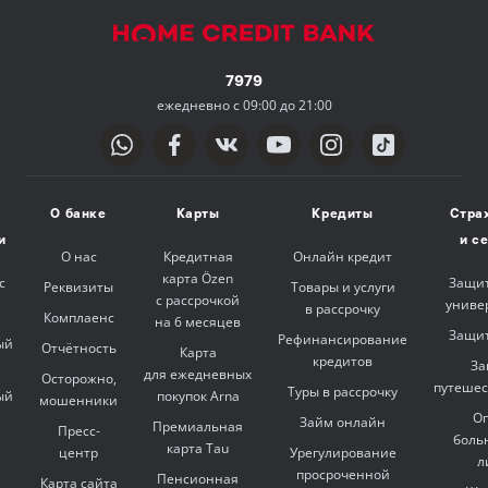
7979
ежедневно с 09:00 до 21:00
О банке
Карты
Кредиты
Стра
и
и с
О нас
Кредитная
Онлайн кредит
карта Özen
с
Защит
Реквизиты
Товары и услуги
с рассрочкой
униве
в рассрочку
Комплаенс
на 6 месяцев
Защит
Рефинансирование
ый
Отчётность
Карта
кредитов
За
для ежедневных
Осторожно,
путешес
Туры в рассрочку
ый
покупок Arna
мошенники
Оп
Займ онлайн
Премиальная
Пресс-
боль
карта Tau
центр
Урегулирование
л
просроченной
Пенсионная
Карта сайта