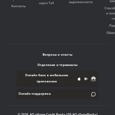
Ша
задолженности
карта Tañ
Контакты
Спосо
и поп
с
Пер
Обме
Вопросы и ответы
Отделения и терминалы
Онлайн банк в мобильном
приложении
Онлайн-поддержка
© 2026, АО «Home Credit Bank» (ДБ АО «ForteBank»)