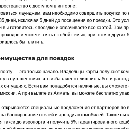
пространство с доступом в интернет.
оваться лаунджем, вам необходимо совершить покупки по 
 35 дней, исключая 5 дней до посещения до поездки. Это ус
и вы готовитесь к поездке и оплачиваете все картой. Вам п
роходов и можете взять с собой семью, при этом в других 
пришлось бы платить.
еимущества для поездок
порту — это только начало. Владельцы карты получают ко
ту в путешествиях, что избавляет от лишних забот и расход
 ситуациях. Если вам понадобятся наличные, вы сможете с
омиссии. А при вылете из Алматы вы можете бесплатно упа
м открываются специальные предложения от партнеров по в
 на бронирование отелей и аренду автомобилей. Также вы 
я такси до аэропорта и получить 5% гарантированного кешб