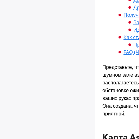
Др
Получ
Ва
Ид
Как с
Пр
FAQ (
Представьте, ч
шумном зале аэ
располагаетесь
обстановке ожи
ваших руках п
Она создана, ч
приятной.
Карта A