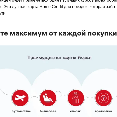
аницей будет применяться один из лучших курсов валютообм
. Это лучшая карта Home Credit для поездок, которая забот
ути.
те максимум от каждой покупки