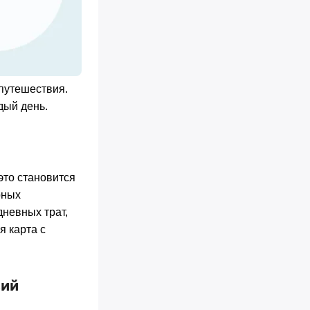
путешествия.
дый день.
это становится
рных
дневных трат,
я карта с
вий