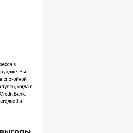
ресса в
лаундже. Вы
 в спокойной
тупен, когда в
redit Bank.
выгодной и
 выгоды