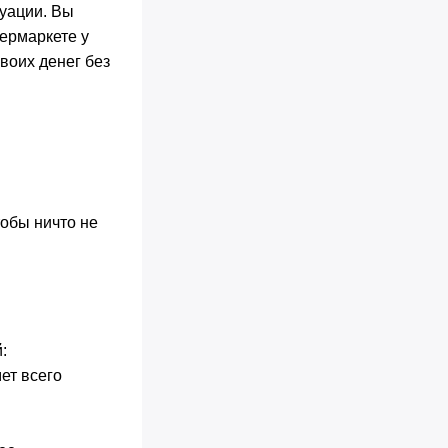
туации. Вы
пермаркете у
воих денег без
обы ничто не
:
ет всего