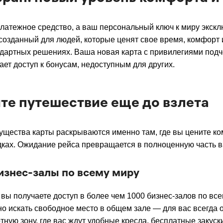
платежное средство, а ваш персональный ключ к миру экск
созданный для людей, которые ценят свое время, комфорт и
ндартных решениях. Ваша новая карта с привилегиями под
ает доступ к бонусам, недоступным для других.
те путешествие еще до взлета
щества карты раскрываются именно там, где вы цените к
дках. Ожидание рейса превращается в полноценную часть в
изнес-залы по всему миру
 вы получаете доступ в более чем 1000 бизнес-залов по все
о искать свободное место в общем зале — для вас всегда 
ную зону, где вас ждут удобные кресла, бесплатные закуски