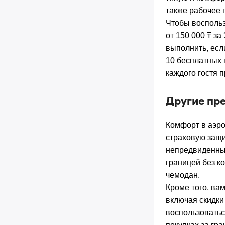
также рабочее 
Чтобы воспольз
от 150 000 ₸ за
выполнить, есл
10 бесплатных п
каждого гостя 
Другие пр
Комфорт в аэро
страховую защи
непредвиденных
границей без к
чемодан.
Кроме того, ва
включая скидки
воспользоватьс