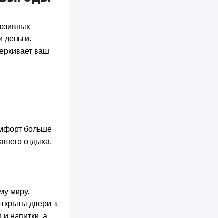
люзивных
 деньги.
черкивает ваш
омфорт больше
ашего отдыха.
му миру.
открыты двери в
 и напитки, а