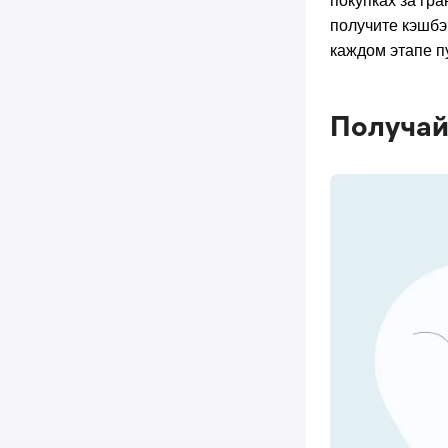
покупках за гр
получите кэшбэк
каждом этапе п
Получай