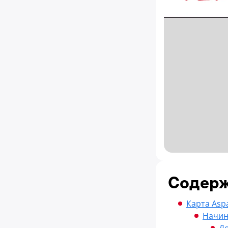
Содер
Карта Asp
Начин
До