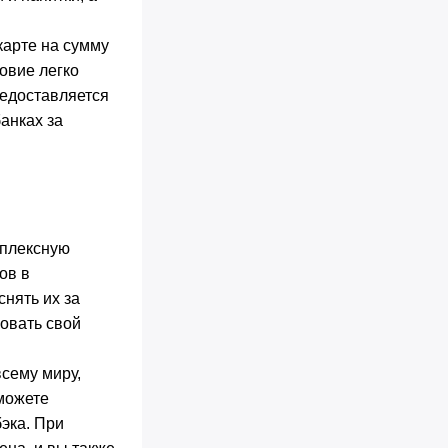
карте на сумму
ловие легко
редоставляется
банках за
мплексную
ов в
нять их за
ковать свой
сему миру,
можете
эка. При