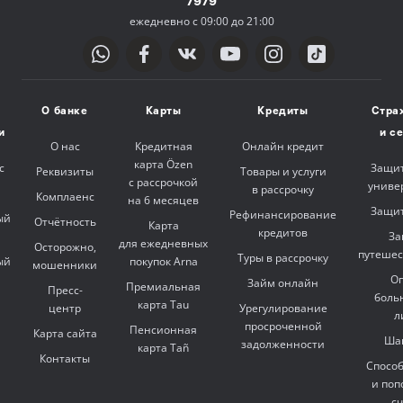
7979
ежедневно с 09:00 до 21:00
О банке
Карты
Кредиты
Стра
и
и с
О нас
Кредитная
Онлайн кредит
карта Özen
с
Защит
Реквизиты
Товары и услуги
с рассрочкой
униве
в рассрочку
Комплаенс
на 6 месяцев
Защит
Рефинансирование
ый
Отчётность
Карта
кредитов
За
для ежедневных
Осторожно,
путешес
Туры в рассрочку
ый
покупок Arna
мошенники
Оп
Займ онлайн
Премиальная
Пресс-
боль
карта Tau
центр
Урегулирование
л
просроченной
Пенсионная
Карта сайта
Ша
задолженности
карта Tañ
Контакты
Спосо
и поп
с