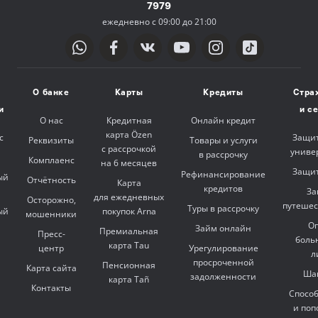
7979
ежедневно с 09:00 до 21:00
О банке
Карты
Кредиты
Стра
и
и с
О нас
Кредитная
Онлайн кредит
карта Özen
с
Защит
Реквизиты
Товары и услуги
с рассрочкой
униве
в рассрочку
Комплаенс
на 6 месяцев
Защит
Рефинансирование
ый
Отчётность
Карта
кредитов
За
для ежедневных
Осторожно,
путешес
Туры в рассрочку
ый
покупок Arna
мошенники
Оп
Займ онлайн
Премиальная
Пресс-
боль
карта Tau
центр
Урегулирование
л
просроченной
Пенсионная
Карта сайта
Ша
задолженности
карта Tañ
Контакты
Спосо
и поп