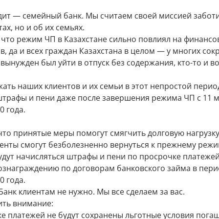
дит — семейный банк. Мы считаем своей миссией заботи
ах, но и об их семьях.
что режим ЧП в Казахстане сильно повлиял на финанс
, да и всех граждан Казахстана в целом — у многих сок
 вынужден был уйти в отпуск без содержания, кто-то и 
ать наших клиентов и их семьи в этот непростой перио
штрафы и пени даже после завершения режима ЧП c 11 м
0 года.
что принятые меры помогут смягчить долговую нагрузку
енты смогут безболезненно вернуться к прежнему режи
удут начисляться штрафы и пени по просрочке платеже
 вознаграждению по договорам банковского займа в пери
0 года.
анк клиентам не нужно. Мы все сделаем за вас.
ить внимание:
е платежей не будут сохранены льготные условия пога