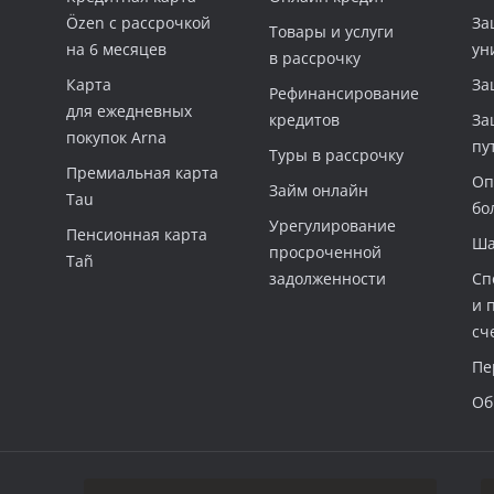
Özen с рассрочкой
За
Товары и услуги
на 6 месяцев
ун
в рассрочку
Карта
За
Рефинансирование
для ежедневных
кредитов
За
покупок Arna
пу
Туры в рассрочку
Премиальная карта
Оп
Займ онлайн
Tau
бо
Урегулирование
Пенсионная карта
Ша
просроченной
Tañ
задолженности
Сп
и 
сч
Пе
Об