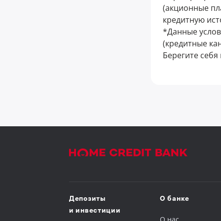
(акционные пла
кредитную ист
*Данные услов
(кредитные кан
Берегите себя 
Депозиты
О банке
и инвестиции
О нас