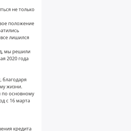
ться не только
овое положение
ратились
вовсе лишился
д, мы решили
ая 2020 года
, благодаря
му жизни.
й по основному
од с 16 марта
шения кредита