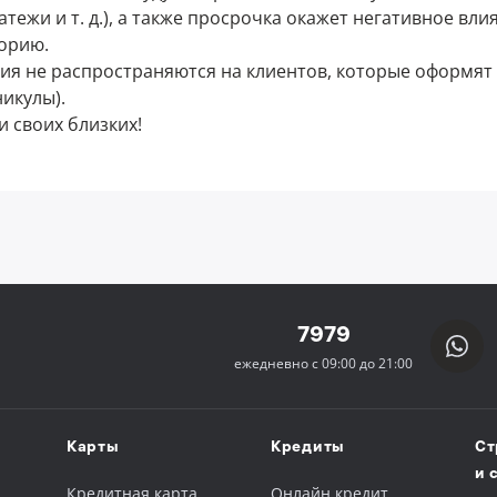
тежи и т. д.), а также просрочка окажет негативное вли
орию.
ия не распространяются на клиентов, которые оформят
икулы).
и своих близких!
7979
ежедневно с 09:00 до 21:00
Карты
Кредиты
Ст
и 
Кредитная карта
Онлайн кредит