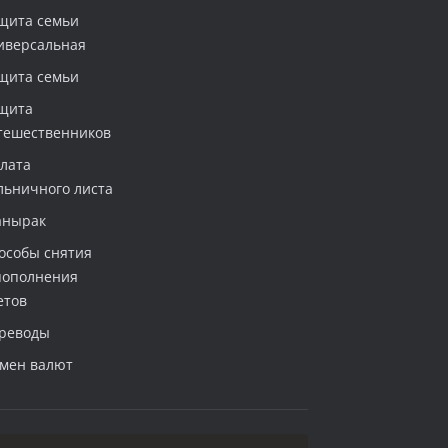
щита семьи
иверсальная
щита семьи
щита
тешественников
лата
льничного листа
нырак
особы снятия
пополнения
етов
реводы
мен валют