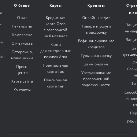
О банке
Карты
Кредиты
Стра
и
и с
О нас
Кредитная
Онлайн кредит
карта Özen
с
Защит
Реквизиты
Товары и услуги
с рассрочкой
униве
в рассрочку
Комплаенс
на 6 месяцев
Защит
Рефинансирование
ый
Отчётность
Карта
кредитов
За
для ежедневных
Осторожно,
путешес
Туры в рассрочку
ый
покупок Arna
мошенники
Оп
Займ онлайн
Премиальная
Пресс-
боль
карта Tau
центр
Урегулирование
л
просроченной
Пенсионная
Карта сайта
Ша
задолженности
карта Tañ
Контакты
Спосо
и поп
с
Пер
Обме