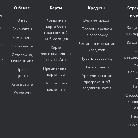
О банке
Карты
Кредиты
Стра
и
и с
О нас
Кредитная
Онлайн кредит
карта Özen
с
Защит
Реквизиты
Товары и услуги
с рассрочкой
униве
в рассрочку
Комплаенс
на 6 месяцев
Защит
Рефинансирование
ый
Отчётность
Карта
кредитов
За
для ежедневных
Осторожно,
путешес
Туры в рассрочку
ый
покупок Arna
мошенники
Оп
Займ онлайн
Премиальная
Пресс-
боль
карта Tau
центр
Урегулирование
л
просроченной
Пенсионная
Карта сайта
Ша
задолженности
карта Tañ
Контакты
Спосо
и поп
с
Пер
Обме