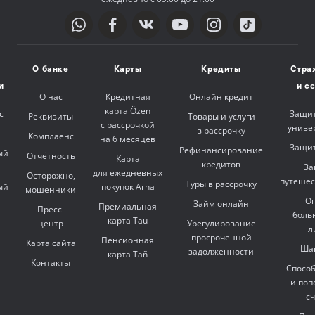
О банке
Карты
Кредиты
Стра
и
и с
О нас
Кредитная
Онлайн кредит
карта Özen
с
Защит
Реквизиты
Товары и услуги
с рассрочкой
униве
в рассрочку
Комплаенс
на 6 месяцев
Защит
Рефинансирование
ый
Отчётность
Карта
кредитов
За
для ежедневных
Осторожно,
путешес
Туры в рассрочку
ый
покупок Arna
мошенники
Оп
Займ онлайн
Премиальная
Пресс-
боль
карта Tau
центр
Урегулирование
л
просроченной
Пенсионная
Карта сайта
Ша
задолженности
карта Tañ
Контакты
Спосо
и поп
с