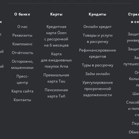
О банке
Карты
Кредиты
Стра
и
и с
О нас
Кредитная
Онлайн кредит
карта Özen
с
Защит
Реквизиты
Товары и услуги
с рассрочкой
униве
в рассрочку
Комплаенс
на 6 месяцев
Защит
Рефинансирование
ый
Отчётность
Карта
кредитов
За
для ежедневных
Осторожно,
путешес
Туры в рассрочку
ый
покупок Arna
мошенники
Оп
Займ онлайн
Премиальная
Пресс-
боль
карта Tau
центр
Урегулирование
л
просроченной
Пенсионная
Карта сайта
Ша
задолженности
карта Tañ
Контакты
Спосо
и поп
с
Пер
Обме