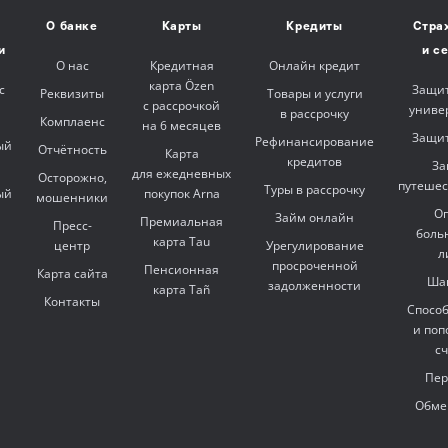
О банке
Карты
Кредиты
Стра
и
и с
О нас
Кредитная
Онлайн кредит
карта Özen
с
Защит
Реквизиты
Товары и услуги
с рассрочкой
униве
в рассрочку
Комплаенс
на 6 месяцев
Защит
Рефинансирование
ый
Отчётность
Карта
кредитов
За
для ежедневных
Осторожно,
путешес
Туры в рассрочку
ый
покупок Arna
мошенники
Оп
Займ онлайн
Премиальная
Пресс-
боль
карта Tau
центр
Урегулирование
л
просроченной
Пенсионная
Карта сайта
Ша
задолженности
карта Tañ
Контакты
Спосо
и поп
с
Пер
Обме