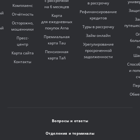
с рассрочкой
униве
в рассрочку
Комплаенс
на 6 месяцев
Защит
Рефинансирование
ый
Отчётность
Карта
кредитов
За
для ежедневных
Осторожно,
путешес
Туры в рассрочку
ый
покупок Arna
мошенники
Оп
Займ онлайн
Премиальная
Пресс-
боль
карта Tau
центр
Урегулирование
л
просроченной
Пенсионная
Карта сайта
Ша
задолженности
карта Tañ
Контакты
Спосо
и поп
с
Пер
Обме
Вопросы и ответы
Отделения и терминалы