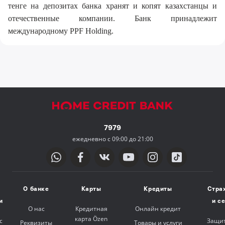
тенге на депозитах банка хранят и копят казахстанцы и
отечественные компании. Банк принадлежит
международному PPF Holding.
7979
ежедневно с 09:00 до 21:00
О банке
Карты
Кредиты
Стра
и
и с
О нас
Кредитная
Онлайн кредит
карта Özen
с
Защит
Реквизиты
Товары и услуги