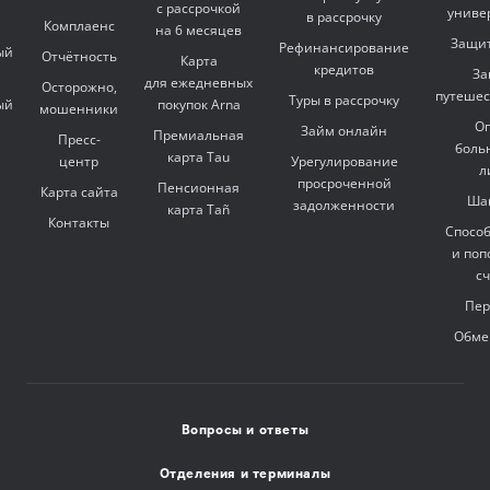
с рассрочкой
униве
в рассрочку
Комплаенс
на 6 месяцев
Защит
Рефинансирование
ый
Отчётность
Карта
кредитов
За
для ежедневных
Осторожно,
путешес
Туры в рассрочку
ый
покупок Arna
мошенники
Оп
Займ онлайн
Премиальная
Пресс-
боль
карта Tau
центр
Урегулирование
л
просроченной
Пенсионная
Карта сайта
Ша
задолженности
карта Tañ
Контакты
Спосо
и поп
с
Пер
Обме
Вопросы и ответы
Отделения и терминалы