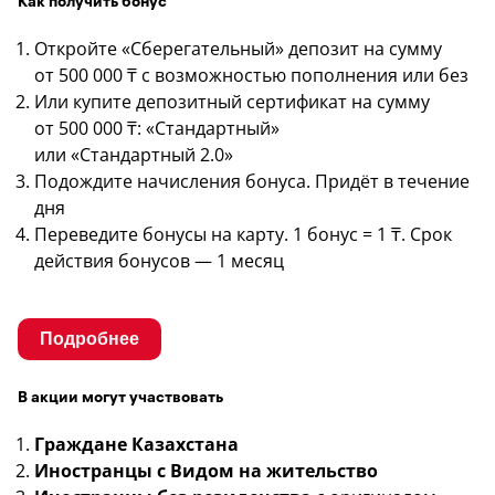
Как получить бонус
Откройте «Сберегательный» депозит на сумму
от 500 000 ₸ с возможностью пополнения или без
Или купите депозитный сертификат на сумму
от 500 000 ₸: «Стандартный»
или «Стандартный 2.0»
Подождите начисления бонуса. Придёт в течение
дня
Переведите бонусы на карту. 1 бонус = 1 ₸. Срок
действия бонусов — 1 месяц
Подробнее
В акции могут участвовать
Граждане Казахстана
Иностранцы с Видом на жительство