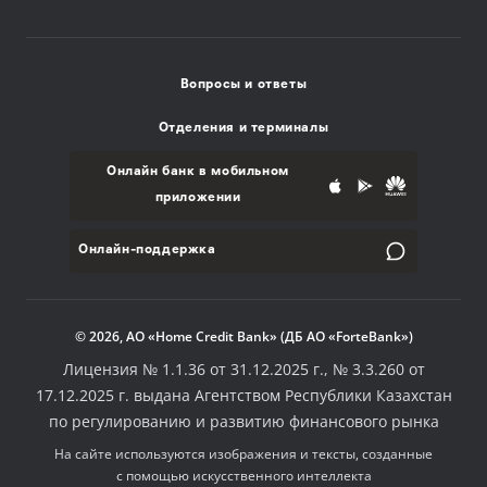
Вопросы и ответы
Отделения и терминалы
Онлайн банк в мобильном
приложении
Онлайн-поддержка
© 2026, АО «Home Credit Bank» (ДБ АО «ForteBank»)
Лицензия № 1.1.36 от 31.12.2025 г., № 3.3.260 от
17.12.2025 г. выдана Агентством Республики Казахстан
по регулированию и развитию финансового рынка
На сайте используются изображения и тексты, созданные
с помощью искусственного интеллекта