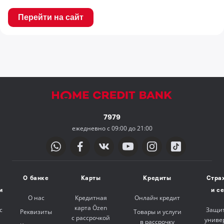
Перейти на сайт
7979
ежедневно с 09:00 до 21:00
О банке
Карты
Кредиты
Стра
и
и с
О нас
Кредитная
Онлайн кредит
карта Özen
с
Защит
Реквизиты
Товары и услуги
с рассрочкой
униве
в рассрочку