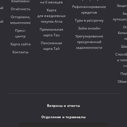
Комплаенс
на 6 месяцев
Защит
Рефинансирование
ый
Отчётность
Карта
кредитов
За
для ежедневных
Осторожно,
путешес
Туры в рассрочку
ый
покупок Arna
мошенники
Оп
Займ онлайн
Премиальная
Пресс-
боль
карта Tau
центр
Урегулирование
л
просроченной
Пенсионная
Карта сайта
Ша
задолженности
карта Tañ
Контакты
Спосо
и поп
с
Пер
Обме
Вопросы и ответы
Отделения и терминалы