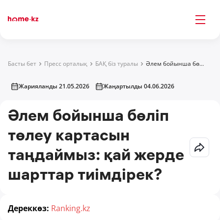
Басты бет
Пресс орталық
БАҚ біз туралы
Әлем бойынша бөліп төлеу картасын таңдаймыз: қай жерде шарттар тиімдірек?
Жарияланды 21.05.2026
Жаңартылды 04.06.2026
Әлем бойынша бөліп
төлеу картасын
таңдаймыз: қай жерде
шарттар тиімдірек?
Дереккөз:
Ranking.kz