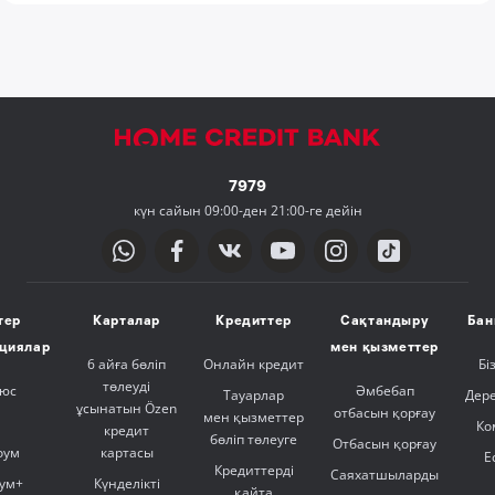
7979
күн сайын 09:00-ден 21:00-ге дейін
тер
Карталар
Кредиттер
Сақтандыру
Бан
ициялар
мен қызметтер
6 айға бөліп
Онлайн кредит
Бі
төлеуді
люс
Әмбебап
Тауарлар
Дер
ұсынатын Özen
отбасын қорғау
мен қызметтер
Ко
кредит
бөліп төлеуге
Отбасын қорғау
оум
картасы
Е
Кредиттерді
Саяхатшыларды
ум+
Күнделікті
қайта