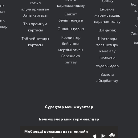
қорғау
сатып
бол
тік
қаржыландыру
алуға арналған
Еңбекке
а
кат
Саяхат
Arna картасы
жарамсыздық
ық
бөліп төлеуге
парағын төлеу
Tau премиум
о
ялар
Онлайн қарыз
картасы
Шаңырақ
Сай
Кредиттер
Tañ зейнетақы
Шоттарды
Б
бойынша
картасы
толтықтыру
мерзімі өткен
және алу
берешекті
тәсілдері
реттеу
Аударымдар
Валюта
айырбастау
Сұрақтар мен жауаптар
Бөлімшелер мен терминалдар
Мобильді қосымшадағы онлайн