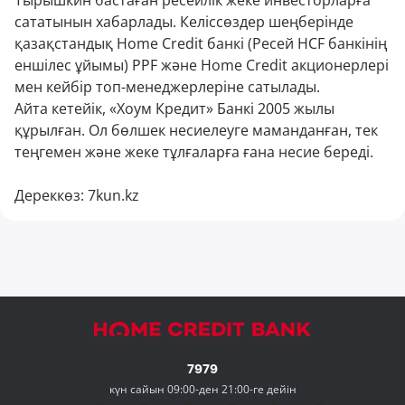
Тырышкин бастаған ресейлік жеке инвесторларға
сататынын хабарлады. Келіссөздер шеңберінде
қазақстандық Home Credit банкі (Ресей HCF банкінің
еншілес ұйымы) PPF және Home Credit акционерлері
мен кейбір топ-менеджерлеріне сатылады.
Айта кетейік, «Хоум Кредит» Банкі 2005 жылы
құрылған. Ол бөлшек несиелеуге маманданған, тек
теңгемен және жеке тұлғаларға ғана несие береді.
Дереккөз:
7kun.kz
7979
күн сайын 09:00-ден 21:00-ге дейін