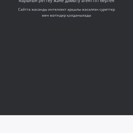
нарығын реттеу және дамыту агенттігі берген
Сайтта жасанды интеллект арқылы жасалған суреттер
мен мәтіндер қолданылады