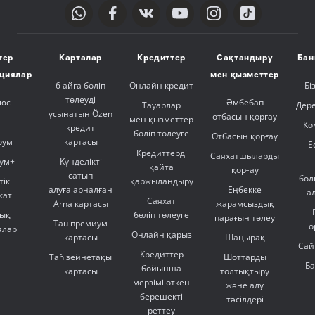
тер
Карталар
Кредиттер
Сақтандыру
Бан
ициялар
мен қызметтер
6 айға бөліп
Онлайн кредит
Бі
төлеуді
люс
Әмбебап
Тауарлар
Дер
ұсынатын Özen
отбасын қорғау
мен қызметтер
Ко
кредит
бөліп төлеуге
Отбасын қорғау
оум
картасы
Е
Кредиттерді
Саяхатшыларды
ум+
Күнделікті
қайта
қорғау
сатып
бол
тік
қаржыландыру
алуға арналған
Еңбекке
а
кат
Саяхат
Arna картасы
жарамсыздық
ық
бөліп төлеуге
парағын төлеу
Tau премиум
о
ялар
Онлайн қарыз
картасы
Шаңырақ
Сай
Кредиттер
Tañ зейнетақы
Шоттарды
Б
бойынша
картасы
толтықтыру
мерзімі өткен
және алу
берешекті
тәсілдері
реттеу