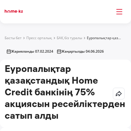
Басты бет
Пресс орталық
БАҚ біз туралы
Еуропалықтар қазақстандық Home Credit банкінің 75% акциясын ресейліктерден сатып алды
Жарияланды 07.02.2024
Жаңартылды 04.06.2026
Еуропалықтар
қазақстандық Home
Credit банкінің 75%
акциясын ресейліктерден
сатып алды