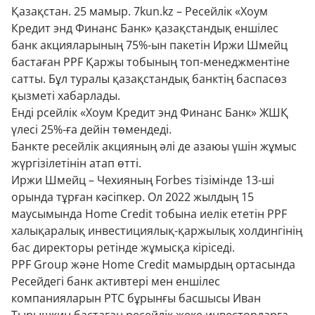
Қазақстан. 25 мамыр. 7kun.kz – Ресейлік «Хоум
Кредит энд Финанс Банк» қазақстандық еншілес
банк акцияларының 75%-ын пакетін Иржи Шмейц
бастаған PPF Қаржы тобының топ-менеджментіне
сатты. Бұл туралы қазақстандық банктің баспасөз
қызметі хабарлады.
Енді рсейлік «Хоум Кредит энд Финанс Банк» ЖШҚ
үлесі 25%-ға дейін төмендеді.
Банкте ресейлік акцияның әлі де азаюы үшін жұмыс
жүргізілетінін атап өтті.
Иржи Шмейц – Чехияның Forbes тізімінде 13-ші
орында тұрған кәсіпкер. Ол 2022 жылдың 15
маусымында Home Credit тобына иелік ететін PPF
халықаралық инвестициялық-қаржылық холдингінің
бас директоры ретінде жұмысқа кіріседі.
PPF Group және Home Credit мамырдың ортасында
Ресейдегі банк активтері мен еншілес
компанияларын РТС бұрынғы басшысы Иван