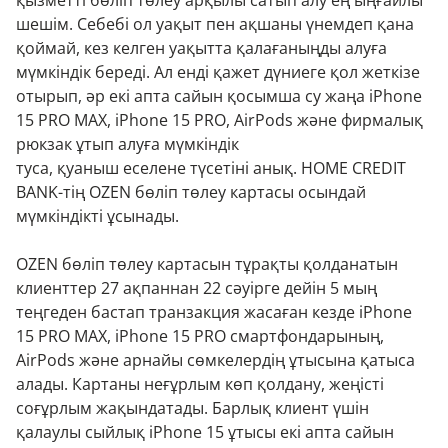
қызметті бөліп төлеу арқылы сатып алу ең ыңғайлы
шешім. Себебі ол уақыт пен ақшаны үнемдеп қана
қоймай, кез келген уақытта қалағаныңды алуға
мүмкіндік береді. Ал енді қажет дүниеге қол жеткізе
отырып, әр екі апта сайын қосымша су жаңа iPhone
15 PRO MAX, iPhone 15 PRO, AirPods және фирмалық
рюкзак ұтып алуға мүмкіндік
туса, қуаныш еселене түсетіні анық. HOME CREDIT
BANK-тің OZEN бөліп төлеу картасы осындай
мүмкіндікті ұсынады.
OZEN бөліп төлеу картасын тұрақты қолданатын
клиенттер 27 ақпаннан 22 сәуірге дейін 5 мың
теңгеден бастап транзакция жасаған кезде iPhone
15 PRO MAX, iPhone 15 PRO смартфондарының,
AirPods және арнайы сөмкелердің ұтысына қатыса
алады. Картаны неғұрлым көп қолдану, жеңісті
соғұрлым жақындатады. Барлық клиент үшін
қалаулы сыйлық iPhone 15 ұтысы екі апта сайын