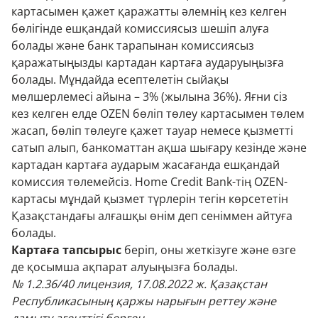
картасымен қажет қаражатты әлемнің кез келген
бөлігінде ешқандай комиссиясыз шешіп алуға
болады және банк тарапынан комиссиясыз
қаражатыңызды картадан картаға аударуыңызға
болады. Мұндайда есептелетін сыйақы
мөлшерлемесі айына – 3% (жылына 36%). Яғни сіз
кез келген елде OZEN бөліп төлеу картасымен төлем
жасап, бөліп төлеуге қажет тауар немесе қызметті
сатып алып, банкоматтан ақша шығару кезінде және
картадан картаға аударым жасағанда ешқандай
комиссия төлемейсіз. Home Credit Bank-тің OZEN-
картасы мұндай қызмет түрлерін тегін көрсететін
Қазақстандағы алғашқы өнім деп сеніммен айтуға
болады.
Картаға тапсырыс
беріп, оны жеткізуге және өзге
де қосымша ақпарат алуыңызға болады.
№ 1.2.36/40 лицензия, 17.08.2022 ж. Қазақстан
Республикасының қаржы нарығын реттеу және