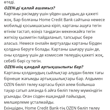
өтеді.
OZEN-ді қалай ашамыз?
Картаны рәсімдеу үшін үйден шығудың да қажеті
жоқ. Бар болғаны Home Credit Bank сайтына немесе
мобильді қосымшасына кіріп, картаны ашуға тегін
өтінім тастап, өзіңіз таңдаған мекенжайға тегін
жеткізу қызметін пайдаланып, тапсырыс бере
аласыз. Немесе онлайн виртуалды картаны бірден
қолдана беруге болады. Картаны шығару үшін де,
оны қолдану үшін де комиссия төлеудің қажеті жоқ,
себебі бәрі су тегін.
OZEN-нің қандай артықшылығы бар?
Картаны қолданудың сыйлықтар алудан бөлек тағы
бірнеше жағымды артықшылықтары бар. Алдымен
OZEN бөліп төлеу картасы бүкіл әлем бойынша
тауар сатып алғанда 6 айға бөліп төлеу мүмкіндігін
ұсынады. Оған сізден ешқандай пайыздық
мөлшерлеме ұсталмайды.
Екіншіден, Home Credit Bank-тің OZEN бөліп төлеу