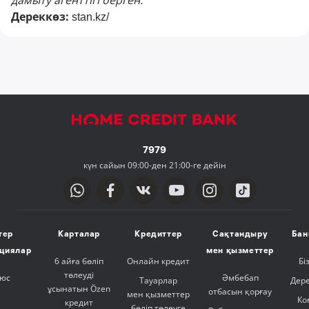
дамыту агенттігі берген.
Дереккөз:
stan.kz/
7979
күн сайын 09:00-ден 21:00-ге дейін
тер
Карталар
Кредиттер
Сақтандыру
Бан
ициялар
мен қызметтер
6 айға бөліп
Онлайн кредит
Бі
төлеуді
люс
Әмбебап
Тауарлар
Дер
ұсынатын Özen
отбасын қорғау
мен қызметтер
Ко
кредит
бөліп төлеуге