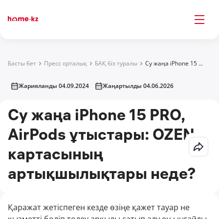
Басты бет
Пресс орталық
БАҚ біз туралы
Су жаңа iPhone 15 PRO, AirPods ұтыстары: OZEN картасының артықшылықтары неде?
Жарияланды 04.09.2024
Жаңартылды 04.06.2026
Су жаңа iPhone 15 PRO,
AirPods ұтыстары: OZEN
картасының
артықшылықтары неде?
Қаражат жетіспеген кезде өзіңе қажет тауар не