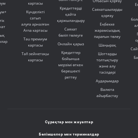
Отбасын қорғау
оум
картасы
Е
Кредиттерді
Саяхатшыларды
ум+
Күнделікті
қайта
қорғау
сатып
бол
тік
қаржыландыру
алуға арналған
Еңбекке
а
кат
Саяхат
Arna картасы
жарамсыздық
ық
бөліп төлеуге
парағын төлеу
Tau премиум
о
ялар
Онлайн қарыз
картасы
Шаңырақ
Сай
Кредиттер
Tañ зейнетақы
Шоттарды
Б
бойынша
картасы
толтықтыру
мерзімі өткен
және алу
берешекті
тәсілдері
реттеу
Аударымдар
Валюта
айырбастау
Сұрақтар мен жауаптар
Бөлімшелер мен терминалдар