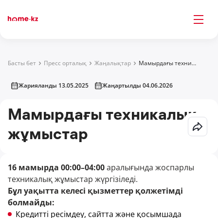
Басты бет
Пресс орталық
Жаңалықтар
Мамырдағы техникалық жұмыстар
Жарияланды 13.05.2025
Жаңартылды 04.06.2026
Мамырдағы техникалық
жұмыстар
16 мамырда 00:00–04:00
аралығында жоспарлы
техникалық жұмыстар жүргізіледі.
Бұл уақытта келесі қызметтер қолжетімді
болмайды:
Кредитті ресімдеу, сайтта және қосымшада