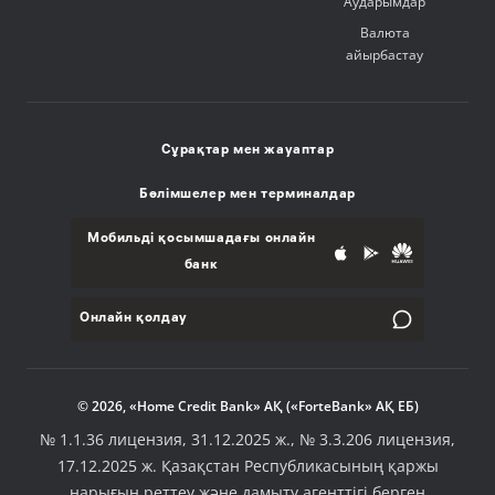
Аударымдар
Валюта
айырбастау
Сұрақтар мен жауаптар
Бөлімшелер мен терминалдар
Мобильді қосымшадағы онлайн
банк
Онлайн қолдау
© 2026, «Home Credit Bank» АҚ («ForteBank» АҚ ЕБ)
№ 1.1.36 лицензия, 31.12.2025 ж., № 3.3.206 лицензия,
17.12.2025 ж. Қазақстан Республикасының қаржы
нарығын реттеу және дамыту агенттігі берген