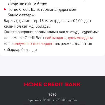
кредитке өтінім беру;
Home Credit Bank терминалдары мен
банкоматтары.
Барлық қызметтер 16 мамырда сағат 04:00–ден
кейін қолжетімді болады.
Қажетті операцияларды алдын ала жасауды сұраймыз
және Home Credit Bank
сайтындағы
,
қосымшадағы
және
әлеуметтік желілердегі
тек ресми ақпараттан
хабардар болыңыз
7979
күн сайын 09:00-ден 21:00-ге дейін