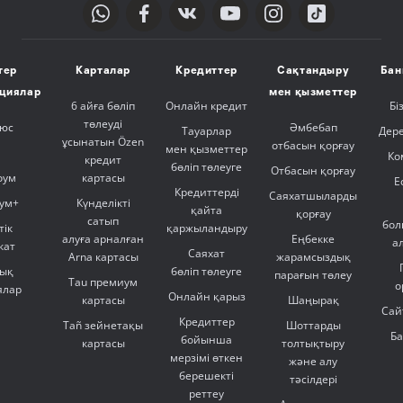
тер
Карталар
Кредиттер
Сақтандыру
Бан
ициялар
мен қызметтер
6 айға бөліп
Онлайн кредит
Бі
төлеуді
люс
Әмбебап
Тауарлар
Дер
ұсынатын Özen
отбасын қорғау
мен қызметтер
Ко
кредит
бөліп төлеуге
Отбасын қорғау
оум
картасы
Е
Кредиттерді
Саяхатшыларды
ум+
Күнделікті
қайта
қорғау
сатып
бол
тік
қаржыландыру
алуға арналған
Еңбекке
а
кат
Саяхат
Arna картасы
жарамсыздық
ық
бөліп төлеуге
парағын төлеу
Tau премиум
о
ялар
Онлайн қарыз
картасы
Шаңырақ
Сай
Кредиттер
Tañ зейнетақы
Шоттарды
Б
бойынша
картасы
толтықтыру
мерзімі өткен
және алу
берешекті
тәсілдері
реттеу