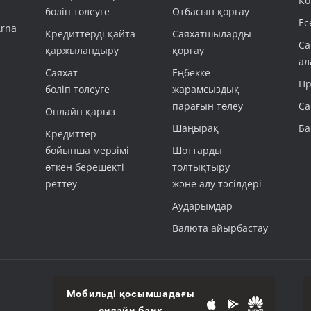
Ко
бөліп төлеуге
Отбасын қорғау
Ес
Arna
Кредиттерді қайта
Саяхатшыларды
Са
қаржыландыру
қорғау
ал
Саяхат
Еңбекке
Пр
бөліп төлеуге
жарамсыздық
парағын төлеу
Са
Онлайн қарыз
Шаңырақ
Ба
Кредиттер
бойынша мерзімі
Шоттарды
өткен берешекті
толтықтыру
реттеу
және алу тәсілдері
Аударымдар
Валюта айырбастау
Мобильді қосымшадағы