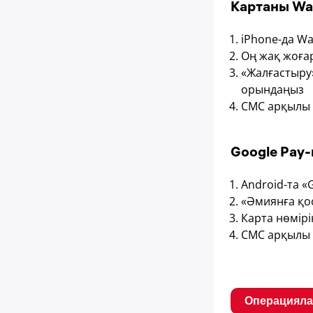
Картаны Wal
iPhone-да W
Оң жақ жоғар
«Жалғастыру
орындаңыз
СМС арқылы 
Google Pay-
Android-та 
«Әмиянға қо
Карта нөмірі
СМС арқылы 
Операцияла