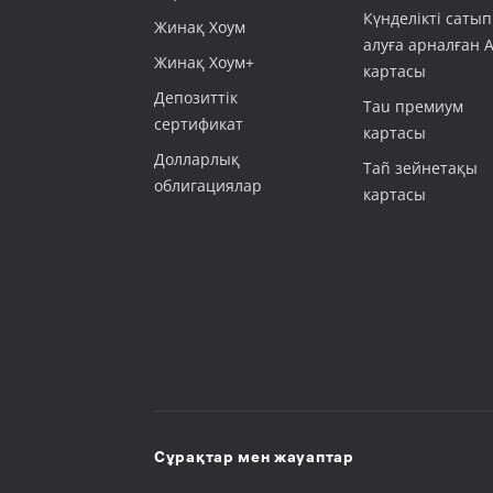
Күнделікті сатып
Жинақ Хоум
алуға арналған 
Жинақ Хоум+
картасы
Депозиттік
Tau премиум
сертификат
картасы
Долларлық
Tañ зейнетақы
облигациялар
картасы
Сұрақтар мен жауаптар