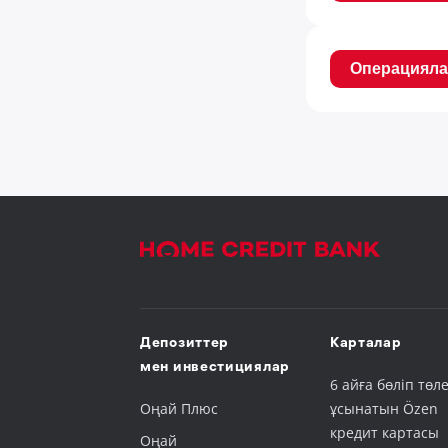
Операцияла
Депозиттер
Карталар
мен инвестициялар
6 айға бөліп төле
Оңай Плюс
ұсынатын Özen
кредит картасы
Оңай