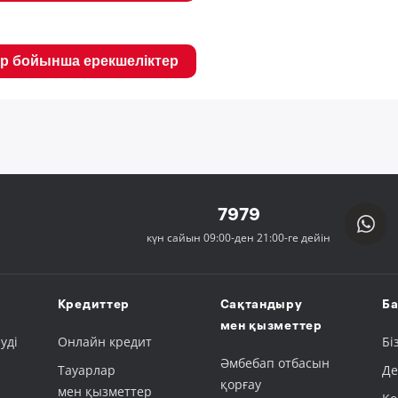
р бойынша ерекшеліктер
7979
күн сайын 09:00-ден 21:00-ге дейін
Кредиттер
Сақтандыру
Ба
мен қызметтер
уді
Онлайн кредит
Бі
Әмбебап отбасын
Тауарлар
Де
қорғау
мен қызметтер