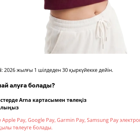
і
:
2026 жылғы 1 шілдеден 30 қыркүйекке дейін.
лай алуға болады?
стерде Arna картасымен төлеңіз
алыңыз
Apple Pay, Google Pay, Garmin Pay, Samsung Pay электр
ылы төлеуге болады.