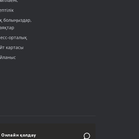
мплаенс
ептілік
қ болыңыздар,
аяқтар
есс-орталық
йт картасы
йланыс
Онлайн қолдау