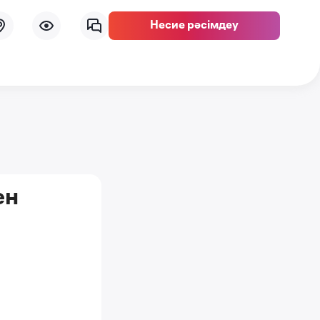
Несие рәсімдеу
ен