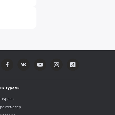
нк туралы
з туралы
ректемелер