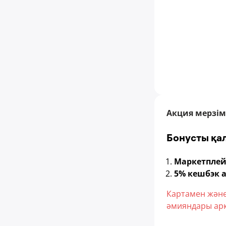
Акция мерзім
Бонусты қа
Маркетплей
5% кешбэк 
Картамен және 
әмияндары арқ