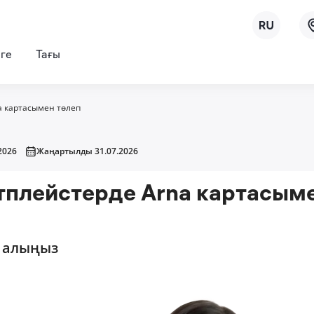
рге
Тағы
a картасымен төлеп
2026
Жаңартылды 31.07.2026
плейстерде Arna картасым
 алыңыз