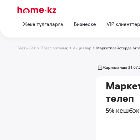
Жеке тұлғаларға
Бизнеске
VIP клиентте
Басты бет
Пресс орталық
Акциялар
Маркетплейстерде Arn
Жарияланды 31.07.
Маркет
төлеп
5% кешбэк