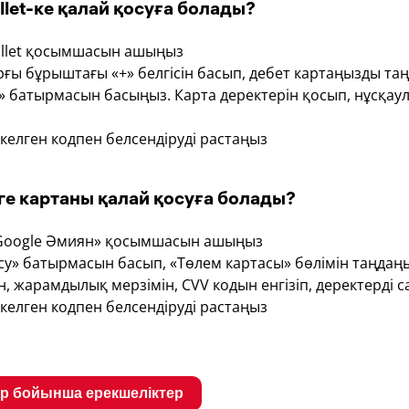
let-ке қалай қосуға болады?
allet қосымшасын ашыңыз
ғы бұрыштағы «+» белгісін басып, дебет картаңызды та
» батырмасын басыңыз. Карта деректерін қосып, нұсқау
келген кодпен белсендіруді растаңыз
ге картаны қалай қосуға болады?
«Google Әмиян» қосымшасын ашыңыз
су» батырмасын басып, «Төлем картасы» бөлімін таңдаң
н, жарамдылық мерзімін, CVV кодын енгізіп, деректерді 
келген кодпен белсендіруді растаңыз
р бойынша ерекшеліктер