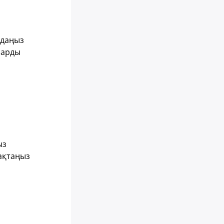
ңдаңыз
ларды
ыз
сақтаңыз