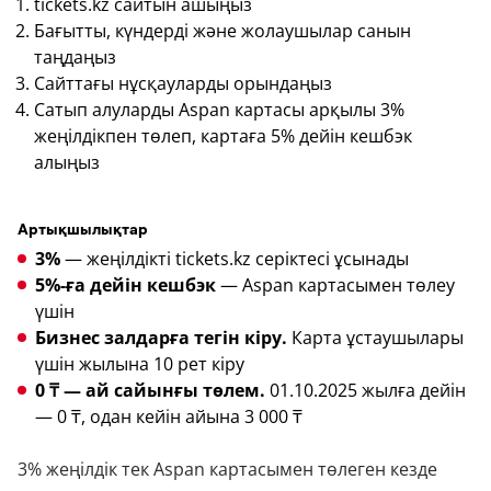
tickets.kz сайтын ашыңыз
Бағытты, күндерді және жолаушылар санын
таңдаңыз
Сайттағы нұсқауларды орындаңыз
Сатып алуларды Aspan картасы арқылы 3%
жеңілдікпен төлеп, картаға 5% дейін кешбэк
алыңыз
Артықшылықтар
3%
— жеңілдікті tickets.kz серіктесі ұсынады
5%-ға дейін кешбэк
— Aspan картасымен төлеу
үшін
Бизнес залдарға тегін кіру.
Карта ұстаушылары
үшін жылына 10 рет кіру
0 ₸ — ай сайынғы төлем.
01.10.2025 жылға дейін
— 0 ₸, одан кейін айына 3 000 ₸
3% жеңілдік тек Aspan картасымен төлеген кезде