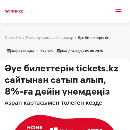
Басты бет
Пресс орталық
Акциялар
Әуе билеттерін tickets.kz сайтынан сатып алып, 8%-ға дейін үнемдеңіз
Жарияланды 11.09.2025
Жаңартылды 05.08.2026
Әуе билеттерін tickets.kz
сайтынан сатып алып,
8%-ға дейін үнемдеңіз
Aspan картасымен төлеген кезде