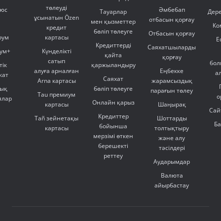
төлеуді
люс
Әмбебап
Тауарлар
Дер
ұсынатын Özen
отбасын қорғау
мен қызметтер
Ко
кредит
бөліп төлеуге
Отбасын қорғау
оум
картасы
Е
Кредиттерді
Саяхатшыларды
ум+
Күнделікті
қайта
қорғау
сатып
бол
тік
қаржыландыру
алуға арналған
Еңбекке
а
кат
Саяхат
Arna картасы
жарамсыздық
ық
бөліп төлеуге
парағын төлеу
Tau премиум
о
ялар
Онлайн қарыз
картасы
Шаңырақ
Сай
Кредиттер
Tañ зейнетақы
Шоттарды
Б
бойынша
картасы
толтықтыру
мерзімі өткен
және алу
берешекті
тәсілдері
реттеу
Аударымдар
Валюта
айырбастау