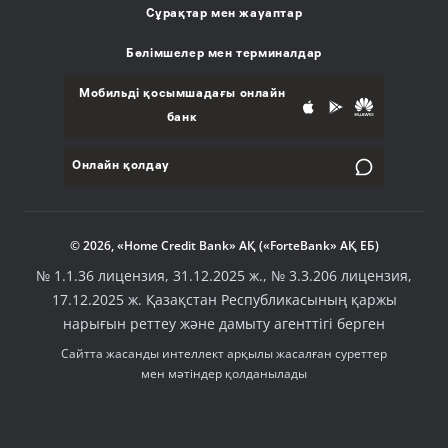
Сұрақтар мен жауаптар
Бөлімшелер мен терминалдар
Мобильді қосымшадағы онлайн
банк
Онлайн қолдау
© 2026, «Home Credit Bank» АҚ («ForteBank» АҚ ЕБ)
№ 1.1.36 лицензия, 31.12.2025 ж., № 3.3.206 лицензия,
17.12.2025 ж. Қазақстан Республикасының қаржы
нарығын реттеу және дамыту агенттігі берген
Сайтта жасанды интеллект арқылы жасалған суреттер
мен мәтіндер қолданылады