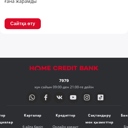
ғана жарамды
Сайтқа өту
7979
күн сайын 09:00-ден 21:00-ге дейін
тер
Карталар
Кредиттер
Сақтандыру
Бан
ициялар
мен қызметтер
6 айға бөліп
Онлайн кредит
Бі