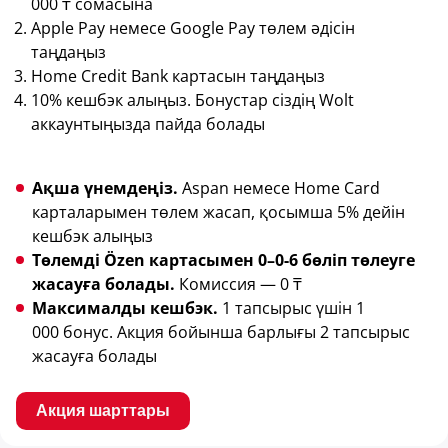
000 ₸ сомасына
Apple Pay немесе Google Pay төлем әдісін
таңдаңыз
Home Credit Bank картасын таңдаңыз
10% кешбэк алыңыз. Бонустар сіздің Wolt
аккаунтыңызда пайда болады
Ақша үнемдеңіз.
Aspan немесе Home Card
карталарымен төлем жасап, қосымша 5% дейін
кешбэк алыңыз
Төлемді Özen картасымен 0–0-6 бөліп төлеуге
жасауға болады.
Комиссия — 0 ₸
Максималды кешбэк.
1 тапсырыс үшін 1
000 бонус. Акция бойынша барлығы 2 тапсырыс
жасауға болады
Акция шарттары