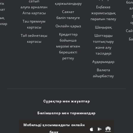
сатып
бол
тік
қаржыландыру
алуға арналған
Еңбекке
а
кат
Саяхат
Arna картасы
жарамсыздық
ық
бөліп төлеуге
парағын төлеу
Tau премиум
о
ялар
Онлайн қарыз
картасы
Шаңырақ
Сай
Кредиттер
Tañ зейнетақы
Шоттарды
Б
бойынша
картасы
толтықтыру
мерзімі өткен
және алу
берешекті
тәсілдері
реттеу
Аударымдар
Валюта
айырбастау
Сұрақтар мен жауаптар
Бөлімшелер мен терминалдар
Мобильді қосымшадағы онлайн
банк