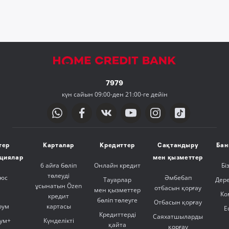
7979
күн сайын 09:00-ден 21:00-ге дейін
тер
Карталар
Кредиттер
Сақтандыру
Бан
ициялар
мен қызметтер
6 айға бөліп
Онлайн кредит
Бі
төлеуді
люс
Әмбебап
Тауарлар
Дер
ұсынатын Özen
отбасын қорғау
мен қызметтер
Ко
кредит
бөліп төлеуге
Отбасын қорғау
оум
картасы
Е
Кредиттерді
Саяхатшыларды
ум+
Күнделікті
қайта
қорғау