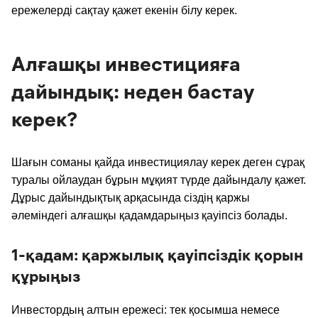
ережелерді сақтау қажет екенін білу керек.
Алғашқы инвестицияға
дайындық: неден бастау
керек?
Шағын соманы қайда инвестициялау керек деген сұрақ
туралы ойлаудан бұрын мұқият түрде дайындалу қажет.
Дұрыс дайындықтық арқасында сіздің қаржы
әлеміндегі алғашқы қадамдарыңыз қауіпсіз болады.
1-қадам: қаржылық қауіпсіздік қорын
құрыңыз
Инвестордың алтын ережесі: тек қосымша немесе