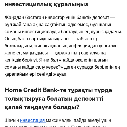
инвестициялық құралыңыз
Жаңадан бастаған инвестор үшін банктік депозит —
бұл жай ғана ақша сақтайтын әдіс емес, бұл шағын
соманы инвестициялауды бастаудың ең дұрыс қадамы.
Оның басты артықшылықтары — табыстың
болжамдығы, жинақ ақшаның инфляциядан қорғалуы
және ең маңыздысы — қаражаттың сақталуына
кепілдік берілуі. Яғни бұл «пайда әкелетін шағын
соманы қайда салу керек?» деген сұраққа берілетін ең
қарапайым әрі сенімді жауап.
Home Credit Bank-те тұрақты түрде
толықтыруға болатын депозитті
қалай таңдауға болады?
Шағын
инвестиция
максималды пайда әкелуі үшін