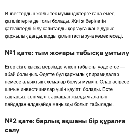
Инвестордың жолы тек мүмкіндіктерге ғана емес,
қателіктерге де толы болады. Жиі жіберілетін
қателіктерді білу капиталды қорғауға және дұрыс
қаржылық дағдыларды қалыптастыруға көмектеседі.
№1 қате: тым жоғары табысқа ұмтылу
Егер сізге қысқа мерзімде үлкен табысты уәде етсе —
абай болыңыз. Әдетте бұл қаржылық пирамидалар
немесе алаяқтық схемалар болуы мүмкін. Олар әсіресе
шағын инвестициялар үшін қауіпті болады. Есте
сақтаңыз: сенімділік әрқашан жылдам алатын
пайдадан әлдеқайда маңызды болып табылады.
№2 қате: барлық ақшаны бір құралға
салу