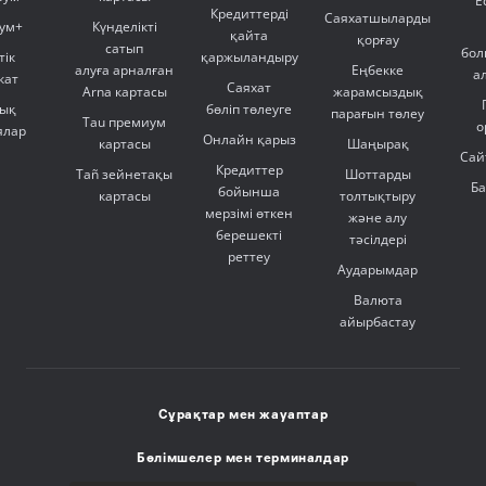
Е
Кредиттерді
Саяхатшыларды
ум+
Күнделікті
қайта
қорғау
сатып
бол
тік
қаржыландыру
алуға арналған
Еңбекке
а
кат
Саяхат
Arna картасы
жарамсыздық
ық
бөліп төлеуге
парағын төлеу
Tau премиум
о
ялар
Онлайн қарыз
картасы
Шаңырақ
Сай
Кредиттер
Tañ зейнетақы
Шоттарды
Б
бойынша
картасы
толтықтыру
мерзімі өткен
және алу
берешекті
тәсілдері
реттеу
Аударымдар
Валюта
айырбастау
Сұрақтар мен жауаптар
Бөлімшелер мен терминалдар