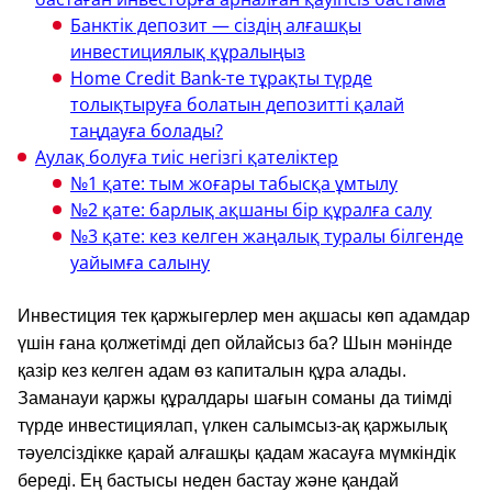
Банктік депозит — сіздің алғашқы
инвестициялық құралыңыз
Home Credit Bank-те тұрақты түрде
толықтыруға болатын депозитті қалай
таңдауға болады?
Аулақ болуға тиіс негізгі қателіктер
№1 қате: тым жоғары табысқа ұмтылу
№2 қате: барлық ақшаны бір құралға салу
№3 қате: кез келген жаңалық туралы білгенде
уайымға салыну
Инвестиция тек қаржыгерлер мен ақшасы көп адамдар
үшін ғана қолжетімді деп ойлайсыз ба? Шын мәнінде
қазір кез келген адам өз капиталын құра алады.
Заманауи қаржы құралдары шағын соманы да тиімді
түрде инвестициялап, үлкен салымсыз-ақ қаржылық
тәуелсіздікке қарай алғашқы қадам жасауға мүмкіндік
береді. Ең бастысы неден бастау және қандай