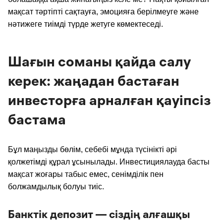
мақсат тәртіпті сақтауға, эмоцияға берілмеуге және
нәтижеге тиімді түрде жетуге көмектеседі.
Шағын соманы қайда салу
керек: жаңадан бастаған
инвесторға арналған қауіпсіз
бастама
Бұл маңызды бөлім, себебі мұнда түсінікті әрі
қолжетімді құрал ұсынылады. Инвестициялауда басты
мақсат жоғары табыс емес, сенімділік пен
болжамдылық болуы тиіс.
Банктік депозит — сіздің алғашқы