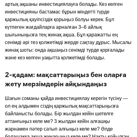
артық ақшаны инвестициялауға болады. Кез келген
инвестицияны бастамас бұрын міндетті түрде
қаржылық қауіпсіздік қорыңыз болуы керек. Бұл
күтпеген жағдайларға арналған 3–6 айлық
шығыныңызға тең жинақ ақша. Бұл қаражатты ең
сенімді әрі тез қолжетімді жерде сақтау дұрыс. Мысалы
жинақ шоты: онда ақшаңыз сенімді түрде қорғалады
және кез келген уақытта қолжетімді болады.
2-қадам: мақсаттарыңыз бен оларға
жету мерзімдерін айқындаңыз
Шағын соманы қайда инвестициялау керегін түсіну —
ол ең алдымен сіздің қаржылық мақсаттарыңызға
байланысты болады. Бір жылдан кейін шетелге
аттанғыңыз келе ме? 3 жылдан кейін алғашқы
жарнамен пәтер сатып алғыңыз келе ме? Әлде
болашаққа ақша жинағыңыз келе ме? Нақты қойылған