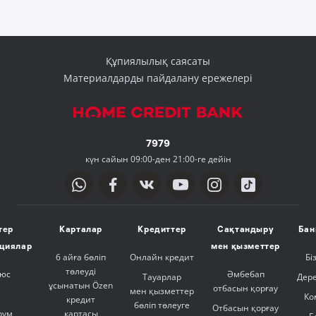
Құпиялылық саясаты
Материалдарды пайдалану ережелері
7979
күн сайын 09:00-ден 21:00-ге дейін
тер
Карталар
Кредиттер
Сақтандыру
Бан
ициялар
мен қызметтер
6 айға бөліп
Онлайн кредит
Бі
төлеуді
люс
Әмбебап
Тауарлар
Дер
ұсынатын Özen
отбасын қорғау
мен қызметтер
Ко
кредит
бөліп төлеуге
Отбасын қорғау
оум
картасы