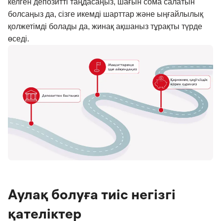
келген депозитті таңдасаңыз, шағын сома салатын
болсаңыз да, сізге икемді шарттар және ыңғайлылық
қолжетімді болады да, жинақ ақшаныз тұрақты түрде
өседі.
Аулақ болуға тиіс негізгі
қателіктер