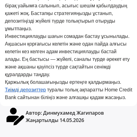
бірақ уайымға салынып, асығыс шешім қабылдаудың
қажеті жоқ. Бастапқы стратегияңызды ұстанып,
депозитіңізді жүйелі түрде толықтырып отыруды
ұмытпаңыз.
Инвестициялауды шағын сомадан бастау ұсынылады.
Ақшасын қорғағысы келетін және одан пайда алғысы
келетін кез келген адам инвестициялауды бастай
алады. Ең бастысы — жүйелі, саналы түрде әрекет ету
және ақшаны қауіпсіз түрде сақтайтын сенімді
құралдарды таңдау.
Қаржылық болашағыңызды ертеңге қалдырмаңыз.
Тиімді депозиттер
туралы толық ақпаратты Home Credit
Bank сайтынан біліңіз және алғашқы қадам жасаңыз.
Автор:
Динмухамед Жагипаров
Жаңартылды 14.05.2026