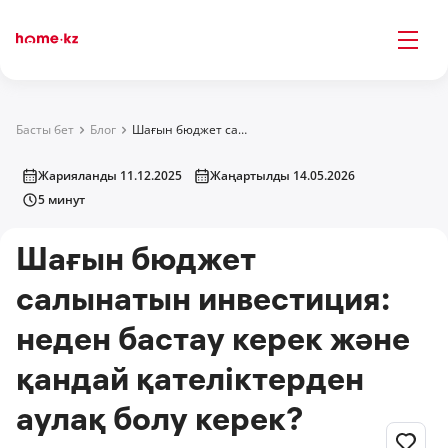
Басты бет
Блог
Шағын бюджет салынатын инвестиция: неден бастау керек және қандай қателіктерден аулақ болу керек?
Жарияланды 11.12.2025
Жаңартылды 14.05.2026
5 минут
Шағын бюджет
салынатын инвестиция:
неден бастау керек және
қандай қателіктерден
аулақ болу керек?