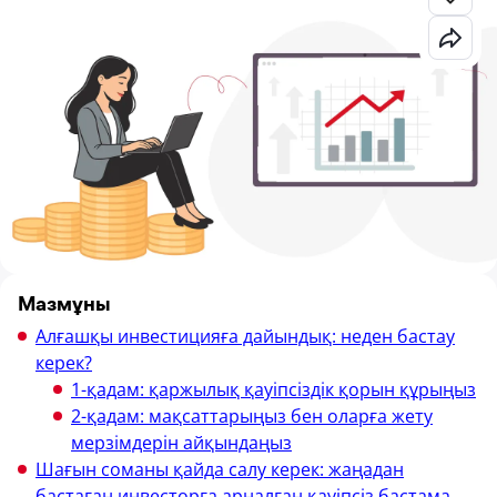
Мазмұны
Алғашқы инвестицияға дайындық: неден бастау
керек?
1-қадам: қаржылық қауіпсіздік қорын құрыңыз
2-қадам: мақсаттарыңыз бен оларға жету
мерзімдерін айқындаңыз
Шағын соманы қайда салу керек: жаңадан
бастаған инвесторға арналған қауіпсіз бастама