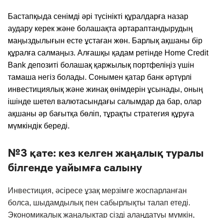
Бастапқыда сенімді әрі түсінікті құралдарға назар
аудару керек және болашақта әртараптандырудың
маңыздылығын есте ұстаған жөн. Барлық ақшаны бір
құралға салмаңыз. Алғашқы қадам ретінде Home Credit
Bank депозиті болашақ қаржылық портфеліңіз үшін
тамаша негіз болады. Сонымен қатар банк әртүрлі
инвестициялық және жинақ өнімдерін ұсынады, оның
ішінде шетел валютасындағы салымдар да бар, олар
ақшаны әр бағытқа бөліп, тұрақты стратегия құруға
мүмкіндік береді.
№3 қате: кез келген жаңалық туралы
білгенде уайымға салыну
Инвестиция, әсіресе ұзақ мерзімге жоспарланған
болса, шыдамдылық пен сабырлықты талап етеді.
Экономикалық жаңалықтар сізді алаңдатуы мүмкін,