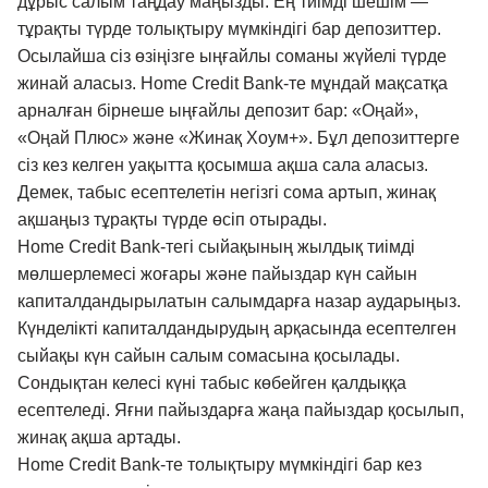
дұрыс салым таңдау маңызды. Ең тиімді шешім —
тұрақты түрде толықтыру мүмкіндігі бар депозиттер.
Осылайша сіз өзіңізге ыңғайлы соманы жүйелі түрде
жинай аласыз. Home Credit Bank-те мұндай мақсатқа
арналған бірнеше ыңғайлы депозит бар: «Оңай»,
«Оңай Плюс» және «Жинақ Хоум+». Бұл депозиттерге
сіз кез келген уақытта қосымша ақша сала аласыз.
Демек, табыс есептелетін негізгі сома артып, жинақ
ақшаңыз тұрақты түрде өсіп отырады.
Home Credit Bank-тегі сыйақының жылдық тиімді
мөлшерлемесі жоғары және пайыздар күн сайын
капиталдандырылатын салымдарға назар аударыңыз.
Күнделікті капиталдандырудың арқасында есептелген
сыйақы күн сайын салым сомасына қосылады.
Сондықтан келесі күні табыс көбейген қалдыққа
есептеледі. Яғни пайыздарға жаңа пайыздар қосылып,
жинақ ақша артады.
Home Credit Bank-те толықтыру мүмкіндігі бар кез