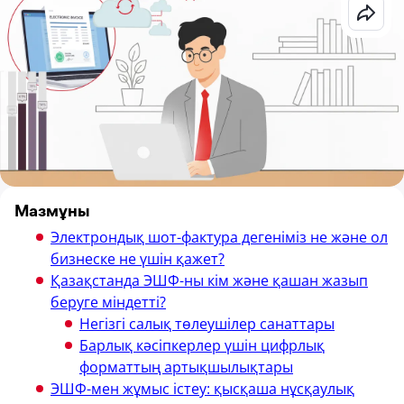
Мазмұны
Электрондық шот-фактура дегеніміз не және ол
бизнеске не үшін қажет?
Қазақстанда ЭШФ-ны кім және қашан жазып
беруге міндетті?
Негізгі салық төлеушілер санаттары
Барлық кәсіпкерлер үшін цифрлық
форматтың артықшылықтары
ЭШФ-мен жұмыс істеу: қысқаша нұсқаулық