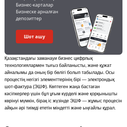
Бизнес-карталар
Бизнеске арналған
депозиттер
Шот ашу
Қазақстандағы заманауи бизнес цифрлық
технологиялармен тығыз байланысты, және құжат
айналымы да оның бір бөлігі болып табылады. Осы
процестің негізгі элементтерінің бірі — электрондық
шот-фактура (ЭШФ). Көптеген жаңа бастаған
кәсіпкерлер үшін бұл ұғым күрделі және қорқынышты
көрінуі мүмкін, бірақ іс жүзінде ЭШФ — жұмыс процесін
айқын әрі тиімді ететін міндетті және ыңғайлы құрал.