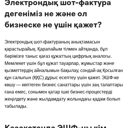
Электрондық шот-фактура
дегеніміз не және ол
бизнеске не үшін қажет?
Электрондық шот-фактураның анықтамасын
қарастырайық. Қарапайым тілмен айтқанда, бұл
бәрімізге таныс қағаз құжаттың цифрлық аналогы.
Мемлекет үшін бұл құжат тауарлар, жұмыстар және
қызметтердің айналымын бақылау, сондай-ақ Қосылған
құн салығын (ҚҚС) дұрыс есептеу үшін қажет. ЭШФ-ке
көшу — көптеген бизнес санаттары үшін заң талаптары
ғана емес, сонымен қатар ішкі бизнес-процестерді
жеңілдету және жылдамдату жолындағы қадам болып
табылады.