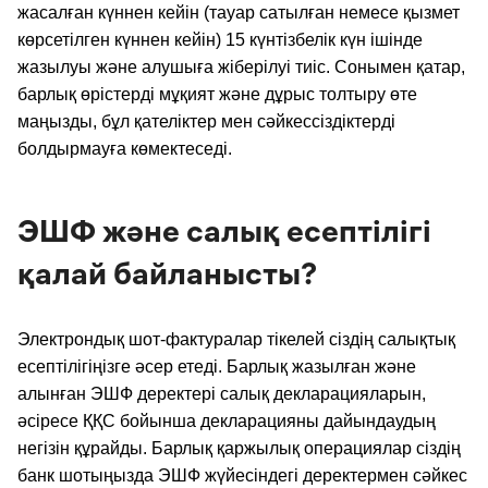
жасалған күннен кейін (тауар сатылған немесе қызмет
көрсетілген күннен кейін) 15 күнтізбелік күн ішінде
жазылуы және алушыға жіберілуі тиіс. Сонымен қатар,
барлық өрістерді мұқият және дұрыс толтыру өте
маңызды, бұл қателіктер мен сәйкессіздіктерді
болдырмауға көмектеседі.
ЭШФ және салық есептілігі
қалай байланысты?
Электрондық шот-фактуралар тікелей сіздің салықтық
есептілігіңізге әсер етеді. Барлық жазылған және
алынған ЭШФ деректері салық декларацияларын,
әсіресе ҚҚС бойынша декларацияны дайындаудың
негізін құрайды. Барлық қаржылық операциялар сіздің
банк шотыңызда ЭШФ жүйесіндегі деректермен сәйкес