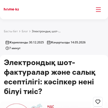
Басты бет
Блог
Электрондық шот-фактуралар және салық есептілігі: кәсіпкер нені білуі тиіс?
Жарияланды 30.12.2025
Жаңартылды 14.05.2026
7 минут
Электрондық шот-
фактуралар және салық
есептілігі: кәсіпкер нені
білуі тиіс?