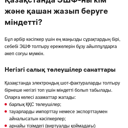
Қазақстанда ЭШФ-ны кім
және қашан жазып беруге
міндетті?
Бұл әрбір кәсіпкер үшін ең маңызды сұрақтардың бірі,
себебі ЭШФ толтыру ережелерін бұзу айыппұлдарға
әкеп соғуы мүмкін.
Негізгі салық төлеушілер санаттары
Қазақстанда электрондық шот-фактураларды толтыру
бірнеше негізгі топ үшін міндетті болып табылады.
Оларға келесі азаматтар жатады:
барлық ҚҚС төлеушілер;
тауарларды импорттау немесе экспорттаумен
айналысатын кәсіпкерлер;
арнайы тізімдегі (виртуалды қоймадағы)