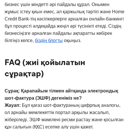
бизнес үшін міндетті әрі пайдалы құрал. Онымен
жұмыс істеу қиын емес, ал қаржылық тәртіп және Home
Credit Bank-тің кәсіпкерлерге арналған онлайн-банкингі
бұл процесті әлдеқайда жеңіл әрі түсінікті етеді. Сіздің
бизнесіңізге арналған пайдалы ақпаратты көбірек
білгіңіз келсе,
біздің блогты
оқыңыз.
FAQ (жиі қойылатын
сұрақтар)
Сұрақ: Қарапайым тілмен айтқанда электрондық
шот-фактура (ЭШФ) дегеніміз не?
Жауап:
Бұл қағаз шот-фактураның цифрлық аналогы,
ол арнайы мемлекеттік портал арқылы жасалып,
жіберіледі. ЭШФ мәмілені ресми растау және қосылған
құн салығын (ҚҚС) есепке алу үшін қажет.