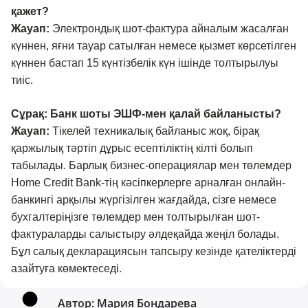
қажет?
Жауап:
Электрондық шот-фактура айналым жасалған
күннен, яғни тауар сатылған немесе қызмет көрсетілген
күннен бастап 15 күнтізбелік күн ішінде толтырылуы
тиіс.
Сұрақ: Банк шоты ЭШФ-мен қалай байланысты?
Жауап:
Тікелей техникалық байланыс жоқ, бірақ
қаржылық тәртіп дұрыс есептіліктің кілті болып
табылады. Барлық бизнес-операциялар мен төлемдер
Home Credit Bank-тің кәсіпкерлерге арналған онлайн-
банкингі арқылы жүргізілген жағдайда, сізге немесе
бухгалтеріңізге төлемдер мен толтырылған шот-
фактураларды салыстыру әлдеқайда жеңіл болады.
Бұл салық декларациясын тапсыру кезінде қателіктерді
азайтуға көмектеседі.
Автор:
Мария Бондарева