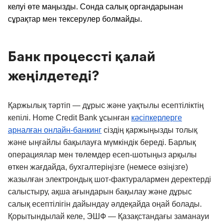
келуі өте маңызды. Сонда салық органдарынан
сұрақтар мен тексерулер болмайды.
Банк процессті қалай
жеңілдетеді?
Қаржылық тәртіп — дұрыс және уақтылы есептіліктің
кепілі. Home Credit Bank ұсынған
кәсіпкерлерге
арналған онлайн-банкинг
сіздің қаржыңызды толық
және ыңғайлы бақылауға мүмкіндік береді. Барлық
операциялар мен төлемдер есеп-шотыңыз арқылы
өткен жағдайда, бухгалтеріңізге (немесе өзіңізге)
жазылған электрондық шот-фактуралармен деректерді
салыстыру, ақша ағындарын бақылау және дұрыс
салық есептілігін дайындау әлдеқайда оңай болады.
Қорытындылай келе, ЭШФ — Қазақстандағы заманауи