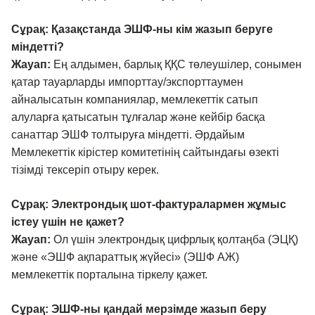
Сұрақ: Қазақстанда ЭШФ-ны кім жазып беруге
міндетті?
Жауап:
Ең алдымен, барлық ҚҚС төлеушілер, сонымен
қатар тауарларды импорттау/экспорттаумен
айналысатын компаниялар, мемлекеттік сатып
алуларға қатысатын тұлғалар және кейбір басқа
санаттар ЭШФ толтыруға міндетті. Әрдайым
Мемлекеттік кірістер комитетінің сайтындағы өзекті
тізімді тексеріп отыру керек.
Сұрақ: Электрондық шот-фактуралармен жұмыс
істеу үшін не қажет?
Жауап:
Ол үшін электрондық цифрлық қолтаңба (ЭЦҚ)
және «ЭШФ ақпараттық жүйесі» (ЭШФ АЖ)
мемлекеттік порталына тіркелу қажет.
Сұрақ: ЭШФ-ны қандай мерзімде жазып беру