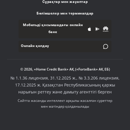
Сұрақтар мен жауаптар
Бөлімшелер мен терминалдар
Мобильді қосымшадағы онлайн
банк
Онлайн қолдау
© 2026, «Home Credit Bank» АҚ («ForteBank» АҚ ЕБ)
№ 1.1.36 лицензия, 31.12.2025 ж., № 3.3.206 лицензия,
17.12.2025 ж. Қазақстан Республикасының қаржы
нарығын реттеу және дамыту агенттігі берген
Сайтта жасанды интеллект арқылы жасалған суреттер
мен мәтіндер қолданылады