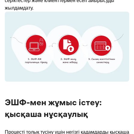
серіктестер және клиенттермен есеп айырысуды
жылдамдату.
ЭШФ-мен жұмыс істеу:
қысқаша нұсқаулық
Процесті толық түсіну үшін негізгі қадамдарды қысқаша