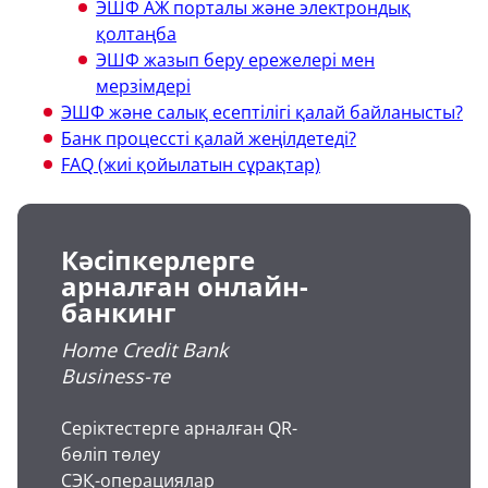
ЭШФ АЖ порталы және электрондық
қолтаңба
ЭШФ жазып беру ережелері мен
мерзімдері
ЭШФ және салық есептілігі қалай байланысты?
Банк процессті қалай жеңілдетеді?
FAQ (жиі қойылатын сұрақтар)
Кәсіпкерлерге
арналған онлайн-
банкинг
Home Credit Bank
Business-те
Серіктестерге арналған QR-
бөліп төлеу
СЭҚ-операциялар