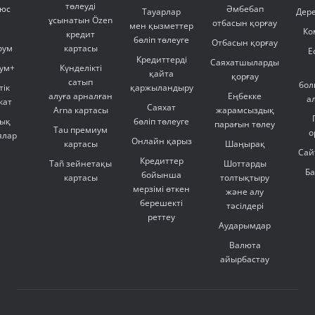
төлеуді
люс
Әмбебап
Тауарлар
Дер
ұсынатын Özen
отбасын қорғау
мен қызметтер
Ко
кредит
бөліп төлеуге
Отбасын қорғау
оум
картасы
Е
Кредиттерді
Саяхатшыларды
ум+
Күнделікті
қайта
қорғау
сатып
бол
тік
қаржыландыру
алуға арналған
Еңбекке
а
кат
Саяхат
Arna картасы
жарамсыздық
ық
бөліп төлеуге
парағын төлеу
Tau премиум
о
ялар
Онлайн қарыз
картасы
Шаңырақ
Сай
Кредиттер
Tañ зейнетақы
Шоттарды
Б
бойынша
картасы
толтықтыру
мерзімі өткен
және алу
берешекті
тәсілдері
реттеу
Аударымдар
Валюта
айырбастау