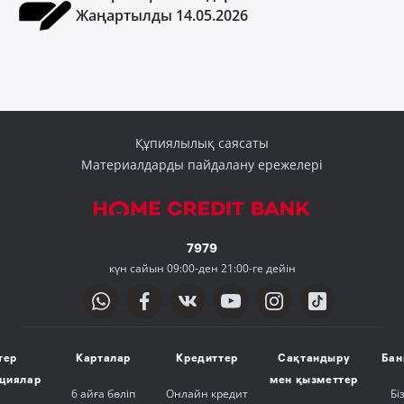
Жаңартылды 14.05.2026
Құпиялылық саясаты
Материалдарды пайдалану ережелері
7979
күн сайын 09:00-ден 21:00-ге дейін
тер
Карталар
Кредиттер
Сақтандыру
Бан
ициялар
мен қызметтер
6 айға бөліп
Онлайн кредит
Бі