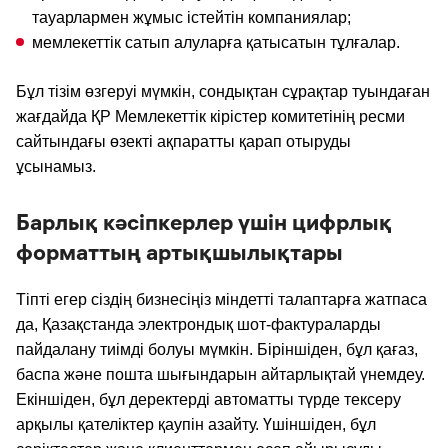
тауарлармен жұмыс істейтін компаниялар;
мемлекеттік сатып алуларға қатысатын тұлғалар.
Бұл тізім өзгеруі мүмкін, сондықтан сұрақтар туындаған
жағдайда ҚР Мемлекеттік кірістер комитетінің ресми
сайтындағы өзекті ақпаратты қарап отыруды
ұсынамыз.
Барлық кәсіпкерлер үшін цифрлық
форматтың артықшылықтары
Тіпті егер сіздің бизнесіңіз міндетті талаптарға жатпаса
да, Қазақстанда электрондық шот-фактураларды
пайдалану тиімді болуы мүмкін. Біріншіден, бұл қағаз,
баспа және пошта шығындарын айтарлықтай үнемдеу.
Екіншіден, бұл деректерді автоматты түрде тексеру
арқылы қателіктер қаупін азайту. Үшіншіден, бұл