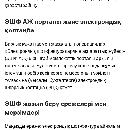
қарастырайық.
ЭШФ АЖ порталы және электрондық
қолтаңба
Барлық құжаттармен жасалатын операциялар
«Электрондық шот-фактуралардың ақпараттық жүйесі»
(ЭШФ АЖ) бірыңғай мемлекеттік порталы арқылы
жүзеге асады. Бұл жүйеге тіркелу және онда жұмыс
істеу үшін әрбір кәсіпкерге немесе оның уәкілетті
тұлғасына (мысалы, бухгалтерге) электрондық
цифрлық қолтаңба (ЭЦҚ) қажет.
ЭШФ жазып беру ережелері мен
мерзімдері
Маңызды ереже: электрондық шот-фактура айналым