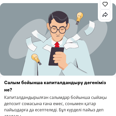
Салым бойынша капиталдандыру дегеніміз
не?
Капиталдандырылған салымдар бойынша сыйақы
депозит сомасына ғана емес, сонымен қатар
пайыздарға да есептеледі. Бұл күрделі пайыз деп