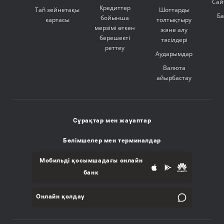
Сай
Кредиттер
Tañ зейнетақы
Шоттарды
Б
бойынша
картасы
толтықтыру
мерзімі өткен
және алу
берешекті
тәсілдері
реттеу
Аударымдар
Валюта
айырбастау
Сұрақтар мен жауаптар
Бөлімшелер мен терминалдар
Мобильді қосымшадағы онлайн
банк
Онлайн қолдау