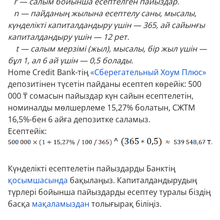
r — салым бойынша есептелген пайыздар.
n — пайданың жылына есептелу саны, мысалы,
күнделікті капиталдандыру үшін — 365, ай сайынғы
капиталдандыру үшін — 12 рет.
t — салым мерзімі (жыл), мысалы, бір жыл үшін —
бұл 1, ал 6 ай үшін — 0,5 болады.
Home Credit Bank-тің
«Сберегательный Хоум Плюс»
депозитінен түсетін пайданы есептеп көрейік: 500
000 ₸ сомасын пайыздар күн сайын есептелетін,
номиналды мөлшерлеме 15,27% болатын, СЖТМ
16,5%-бен 6 айға депозитке саламыз.
Есептейік:
Күнделікті есептелетін пайыздарды Банктің
қосымшасында
бақылаңыз. Капиталдандырудың
түрлері бойынша пайыздарды есептеу туралы біздің
басқа
мақаламыздан
толығырақ біліңіз.