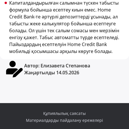
Капиталдандырылған салымнан түскен табысты
формула бойынша есептеу киын емес. Home
Credit Bank-те әртүрлі депозиттерді ұсынады, ал
табысты жеке калькулятор бойынша есептеуге
болады. Ол үшін тек салым сомасы мен мерзімін
енгізу қажет. Табыс автоматты түрде есептеледі.
Пайыздардың есептелуін Home Credit Bank
мобильді қосымшасы арқылы көруге болады.
Автор:
Елизавета Степанова
Жаңартылды 14.05.2026
Құпиялылық саясаты
Материалдарды пайдалану ережелері