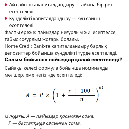
Ай сайынғы капиталдандыру — айына бір рет
есептеледі.
Күнделікті капиталдандыру — күн сайын
есептеледі.
Жалпы ереже: пайыздар неғұрлым жиі есептелсе,
табыс соғұрлым жоғары болады.
Home Credit Bank-те капиталдандыру барлық
депозиттер бойынша күнделікті түрде есептеледі.
Салым бойынша пайыздар қалай есептеледі?
Сыйақы келесі формула бойынша номиналды
мөлшерлеме негізінде есептеледі:
мұндағы: A — пайыздар қосылған сома,
P — бастапқыда салынған сома.