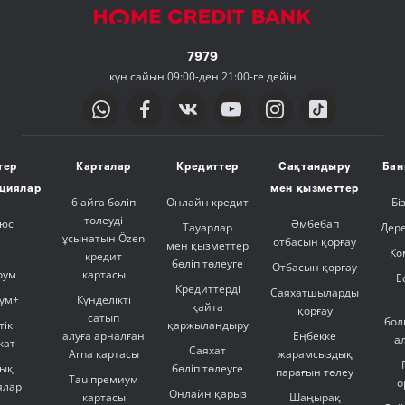
7979
күн сайын 09:00-ден 21:00-ге дейін
тер
Карталар
Кредиттер
Сақтандыру
Бан
ициялар
мен қызметтер
6 айға бөліп
Онлайн кредит
Бі
төлеуді
люс
Әмбебап
Тауарлар
Дер
ұсынатын Özen
отбасын қорғау
мен қызметтер
Ко
кредит
бөліп төлеуге
Отбасын қорғау
оум
картасы
Е
Кредиттерді
Саяхатшыларды
ум+
Күнделікті
қайта
қорғау
сатып
бол
тік
қаржыландыру
алуға арналған
Еңбекке
а
кат
Саяхат
Arna картасы
жарамсыздық
ық
бөліп төлеуге
парағын төлеу
Tau премиум
о
ялар
Онлайн қарыз
картасы
Шаңырақ