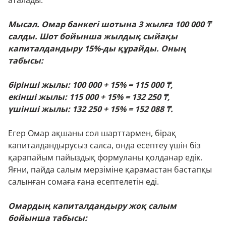
аталады.
Мысал. Омар банкегі шотына 3 жылға 100 000 ₸
салды. Шот бойынша жылдық сыйақы
капиталдандыру 15%-ды құрайды. Оның
табысы:
бірінші жылы: 100 000 + 15% = 115 000 ₸,
екінші жылы: 115 000 + 15% = 132 250 ₸,
үшінші жылы: 132 250 + 15% = 152 088 ₸.
Егер Омар ақшаны сол шарттармен, бірақ
капиталдандырусыз салса, онда есептеу үшін біз
қарапайым пайыздық формуланы қолданар едік.
Яғни, пайда салым мерзіміне қарамастан бастапқы
салынған сомаға ғана есептелетін еді.
Омардың капиталдандыру жоқ салым
бойынша табысы: