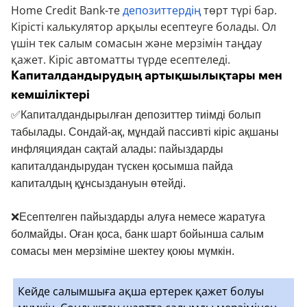
Home Credit Bank-те
депозиттердің
төрт түрі бар.
Кірісті калькулятор арқылы есептеуге болады. Ол
үшін тек салым сомасын және мерзімін таңдау
қажет. Кіріс автоматты түрде есептеледі.
Капиталдандырудың артықшылықтары мен
кемшіліктері
✅Капиталдандырылған депозиттер тиімді болып
табылады. Сондай-ақ, мұндай пассивті кіріс ақшаны
инфляциядан сақтай алады: пайыздарды
капиталдандырудан түскен қосымша пайда
капиталдың құнсыздануын өтейді.
❌Есептелген пайыздарды алуға немесе жаратуға
болмайды. Оған қоса, банк шарт бойынша салым
сомасы мен мерзіміне шектеу қоюы мүмкін.
Кейде салымшыға ақша ертерек қажет болуы