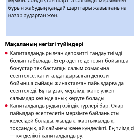
мүмкін. Сондықтан шартта салымды мерзімінен
бұрын жабудың қандай шарттары жазылғанына
назар аударған жөн.
Мақаланың негізгі түйіндері
Капиталдандырылған депозитті таңдау тиімді
болып табылады. Егер әдетте депозит бойынша
бонустар тек бастапқы салым сомасына
есептелсе, капиталдандырылған депозит
бойынша сыйақы жинақталған пайыздарға да
есептеледі. Бұны ұзақ мерзімді және үлкен
салымдар кезінде анық көруге болады.
Капиталдандырудың өзіндік түрлері бар. Олар
пайыздар есептелетін мерзімге байланысты
келесідей болады: жылдық, жартыжылдық,
тоқсандық, ай сайынғы және күнделікті. Ең тиімдісі
— күнделікті капиталдандыру.