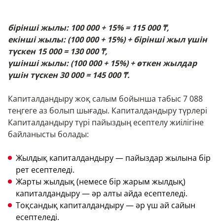
бірінші жылы: 100 000 + 15% = 115 000 ₸,
екінші жылы: (100 000 + 15%) + бірінші жыл үшін
түскен 15 000 = 130 000 ₸,
үшінші жылы: (100 000 + 15%) + өткен жылдар
үшін түскен 30 000 = 145 000 ₸.
Капиталдандыру жоқ салым бойынша табыс 7 088
теңгеге аз болып шығады. Капиталдандыру түрлері
Капиталдандыру түрі пайыздың есептелу жиілігіне
байланысты болады:
Жылдық капиталдандыру — пайыздар жылына бір
рет есептеледі.
Жарты жылдық (немесе бір жарым жылдық)
капиталдандыру — әр алты айда есептеледі.
Тоқсандық капиталдандыру — әр үш ай сайын
есептеледі.