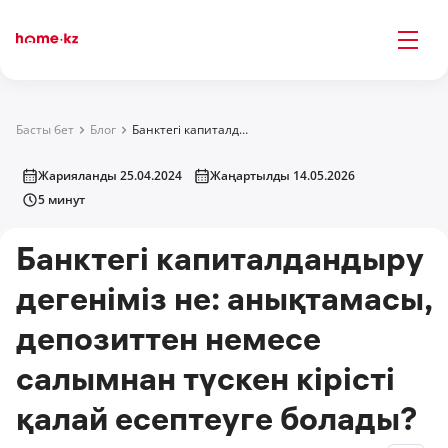
Басты бет
Блог
Банктегі капиталдандыру дегеніміз не: анықтамасы, депозиттен немесе салымнан түскен кірісті қалай есептеуге болады?
Жарияланды 25.04.2024
Жаңартылды 14.05.2026
5 минут
Банктегі капиталдандыру
дегеніміз не: анықтамасы,
депозиттен немесе
салымнан түскен кірісті
қалай есептеуге болады?