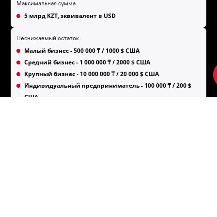
Максимальная сумма
5 млрд KZT, эквивалент в USD
Неснижаемый остаток
Малый бизнес - 500 000 ₸ / 1000 $ США
Средний бизнес - 1 000 000 ₸ / 2000 $ США
Крупный бизнес - 10 000 000 ₸ / 20 000 $ США
Индивидуальный предприниматель - 100 000 ₸ / 200 $
США
Возможность досочного расторжения
В случае расторжения Клиентом Договора до истечения срока
его действия:
Банк вознаграждение не выплачивает
Вид депозита (вклада) по Гражданскому кодексу РК
Срочный вклад
Гарантирование обязательств по возврату вклада*