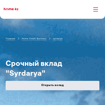
Главная
Home Credit Business
syrdarya
Cрочный вклад
"Syrdarya"
Открыть вклад
С дополнительными взносами и частичными изъятиями