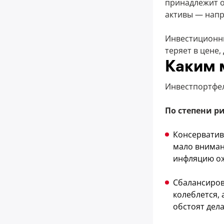
принадлежит о
активы — напр
Инвестиционны
теряет в цене,
Каким 
Инвестпортфел
По степени р
Консерватив
мало вниман
инфляцию ож
Сбалансиров
колеблется,
обстоят дел