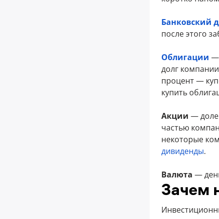
Банковский д
после этого з
Облигации
— 
долг компании
процент — куп
купить облига
Акции
— долев
частью компан
некоторые ко
дивиденды
.
Валюта
— день
Зачем 
Инвестиционны