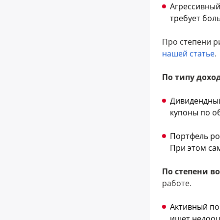
Агрессивный
требует бол
Про степени р
нашей статье
.
По типу дохо
Дивидендный
купоны по о
Портфель рос
При этом са
По степени в
работе.
Активный по
ищет недооц