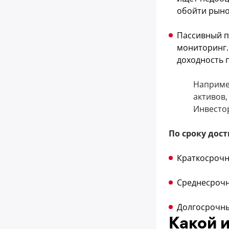
обойти рыно
Пассивный п
мониторинг. 
доходность 
Например
активов,
Инвесто
По сроку дос
Краткосрочн
Среднесрочн
Долгосрочны
Какой 