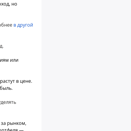
ход, но
робнее
в другой
д.
циям или
астут в цене.
ибыль.
уделять
 за рынком,
портфеля —