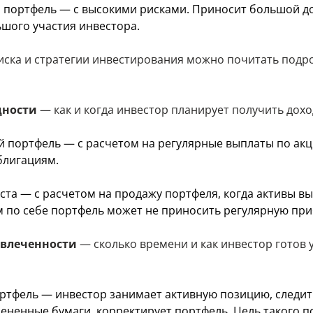
 портфель — с высокими рисками. Приносит большой до
ьшого участия инвестора.
иска и стратегии инвестирования можно почитать под
дности
— как и когда инвестор планирует получить дохо
 портфель — с расчетом на регулярные выплаты по ак
блигациям.
та — с расчетом на продажу портфеля, когда активы выр
м по себе портфель может не приносить регулярную пр
овлеченности
— сколько времени и как инвестор готов 
ртфель — инвестор занимает активную позицию, следит
ененные бумаги, корректирует портфель. Цель такого 