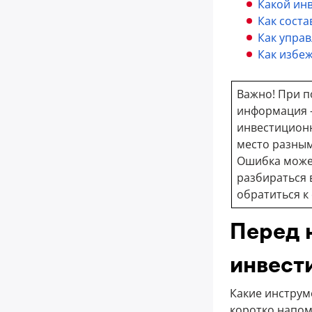
Какой ин
Как сост
Как упра
Как избе
Важно! При п
информация —
инвестиционн
место разным
Ошибка может
разбираться 
обратиться к
Перед 
инвест
Какие инструм
коротко напо