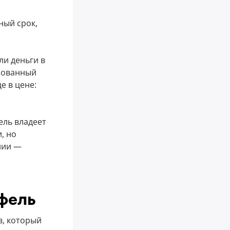
ный срок,
ли деньги в
ированный
е в цене:
ель владеет
, но
нии —
фель
в, который