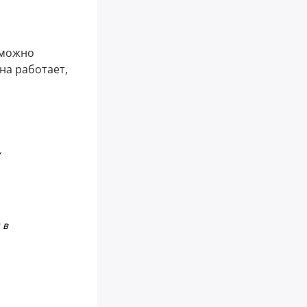
 можно
на работает,
,
 в