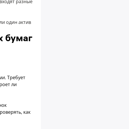
 входят разные
ли один актив
х бумаг
ми. Требует
роет ли
нок
роверять, как